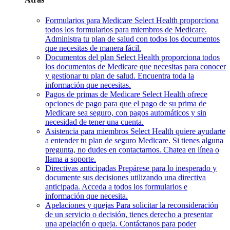
Formularios para Medicare
Select Health proporciona
todos los formularios para miembros de Medicare.
Administra tu plan de salud con todos los documentos
que necesitas de manera fácil.
Documentos del plan
Select Health proporciona todos
los documentos de Medicare que necesitas para conocer
y gestionar tu plan de salud. Encuentra toda la
información que necesitas.
Pagos de primas de Medicare
Select Health ofrece
opciones de pago para que el pago de su prima de
Medicare sea seguro, con pagos automáticos y sin
necesidad de tener una cuenta.
Asistencia para miembros
Select Health quiere ayudarte
a entender tu plan de seguro Medicare. Si tienes alguna
pregunta, no dudes en contactarnos. Chatea en línea o
llama a soporte.
Directivas anticipadas
Prepárese para lo inesperado y
documente sus decisiones utilizando una directiva
anticipada. Acceda a todos los formularios e
información que necesita.
Apelaciones y quejas
Para solicitar la reconsideración
de un servicio o decisión, tienes derecho a presentar
una apelación o queja. Contáctanos para poder