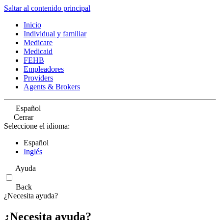
Saltar al contenido principal
Inicio
Individual y familiar
Medicare
Medicaid
FEHB
Empleadores
Providers
Agents & Brokers
Español
Cerrar
Seleccione el idioma:
Español
Inglés
Ayuda
Back
¿Necesita ayuda?
¿Necesita ayuda?