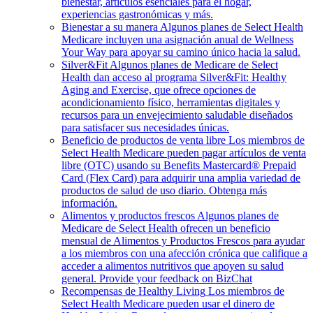
bienestar, artículos esenciales para el hogar,
experiencias gastronómicas y más.
Bienestar a su manera
Algunos planes de Select Health
Medicare incluyen una asignación anual de Wellness
Your Way para apoyar su camino único hacia la salud.
Silver&Fit
Algunos planes de Medicare de Select
Health dan acceso al programa Silver&Fit: Healthy
Aging and Exercise, que ofrece opciones de
acondicionamiento físico, herramientas digitales y
recursos para un envejecimiento saludable diseñados
para satisfacer sus necesidades únicas.
Beneficio de productos de venta libre
Los miembros de
Select Health Medicare pueden pagar artículos de venta
libre (OTC) usando su Benefits Mastercard® Prepaid
Card (Flex Card) para adquirir una amplia variedad de
productos de salud de uso diario. Obtenga más
información.
Alimentos y productos frescos
Algunos planes de
Medicare de Select Health ofrecen un beneficio
mensual de Alimentos y Productos Frescos para ayudar
a los miembros con una afección crónica que califique a
acceder a alimentos nutritivos que apoyen su salud
general. Provide your feedback on BizChat
Recompensas de Healthy Living
Los miembros de
Select Health Medicare pueden usar el dinero de