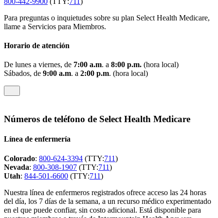
800-442-9900
(TTY:
711
)
Para preguntas o inquietudes sobre su plan Select Health Medicare,
llame a Servicios para Miembros.
Horario de atención
De lunes a viernes, de
7:00 a.m
. a
8:00 p.m.
(hora local)
Sábados, de
9:00 a.m
. a
2:00 p.m
. (hora local)
Números de teléfono de Select Health Medicare
Línea de enfermería
Colorado
:
800-624-3394
(TTY:
711
)
Nevada
:
800-308-1907
(TTY:
711
)
Utah
:
844-501-6600
(TTY:
711
)
Nuestra línea de enfermeros registrados ofrece acceso las 24 horas
del día, los 7 días de la semana, a un recurso médico experimentado
en el que puede confiar, sin costo adicional. Está disponible para