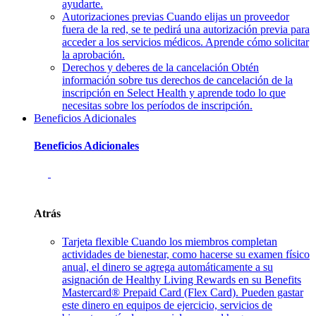
ayudarte.
Autorizaciones previas
Cuando elijas un proveedor
fuera de la red, se te pedirá una autorización previa para
acceder a los servicios médicos. Aprende cómo solicitar
la aprobación.
Derechos y deberes de la cancelación
Obtén
información sobre tus derechos de cancelación de la
inscripción en Select Health y aprende todo lo que
necesitas sobre los períodos de inscripción.
Beneficios Adicionales
Beneficios Adicionales
Atrás
Tarjeta flexible
Cuando los miembros completan
actividades de bienestar, como hacerse su examen físico
anual, el dinero se agrega automáticamente a su
asignación de Healthy Living Rewards en su Benefits
Mastercard® Prepaid Card (Flex Card). Pueden gastar
este dinero en equipos de ejercicio, servicios de