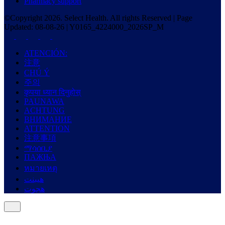
Pharmacy support
©Copyright
2026
. Select Health. All rights Reserved | Page
Updated:
08-08-26
|
Y0165_4224000_2026SP_M
ATENCIÓN:
注意
CHÚ Ý
주의
कृपया ध्यान दिनुहोस्
PAUNAWA
ACHTUNG
ВНИМАНИЕ
ATTENTION
注意事項
ማሳሰቢያ
ПАЖЊА
หมายเหตุ
هيبنت
هجوت