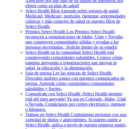
¡Descubre por qué más de un millón de miembros nos
eligen como su plan de salud!
Select Health Blog
Aprende sobre seguros de salud,
Medicaid, Medicare, nutrición, bienestar, enfermedades
crónicas y más consejos de salud en nuestro Blog de
Select Health.
Premios Select Health
Los Premios Select Health
reconocen a organizaciones de Idaho, Utah y Nevada,
que construyen comunidades sólidas y ayudan a las
personas necesitadas. ¡Solicite dentro de su estado!
Select Health en la comunidad
Select Health está
construyendo comunidades saludables. Conoce cómo
estamos apoyando a organizaciones que apoyan la
salud, la educación y la alimentación.
Sala de prensa
Lee las noticias de Select Health.
Descubre quiénes somos con nuestros comunicados de
prensa. Aprende cómo construímos comunidades
saludables y fuertes.
Comunícate con Select Health
¡Select Health siempre
está ahí para apoyarte! Ya sea en Colorado, Idaho, Utah
o Nevada. Contáctanos por correo electrónico, mensaje
o llámanos.
Trabaja en Select Health
Contratamos personas con una
variedad de títulos y antecedentes. Si quieres unirte a
Select Health, aplica a través de nuestra empresa matriz,