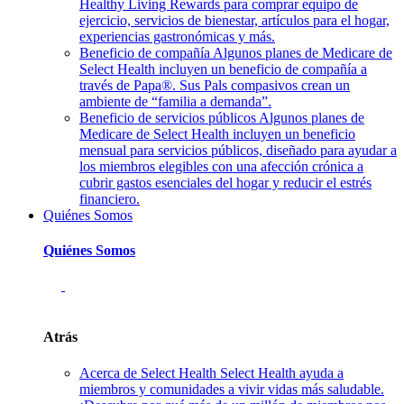
Healthy Living Rewards para comprar equipo de
ejercicio, servicios de bienestar, artículos para el hogar,
experiencias gastronómicas y más.
Beneficio de compañía
Algunos planes de Medicare de
Select Health incluyen un beneficio de compañía a
través de Papa®. Sus Pals compasivos crean un
ambiente de “familia a demanda”.
Beneficio de servicios públicos
Algunos planes de
Medicare de Select Health incluyen un beneficio
mensual para servicios públicos, diseñado para ayudar a
los miembros elegibles con una afección crónica a
cubrir gastos esenciales del hogar y reducir el estrés
financiero.
Quiénes Somos
Quiénes Somos
Atrás
Acerca de Select Health
Select Health ayuda a
miembros y comunidades a vivir vidas más saludable.