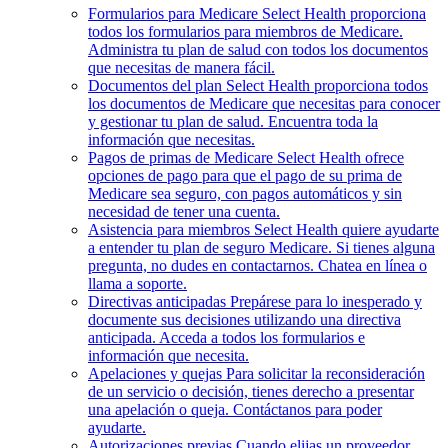
Formularios para Medicare
Select Health proporciona
todos los formularios para miembros de Medicare.
Administra tu plan de salud con todos los documentos
que necesitas de manera fácil.
Documentos del plan
Select Health proporciona todos
los documentos de Medicare que necesitas para conocer
y gestionar tu plan de salud. Encuentra toda la
información que necesitas.
Pagos de primas de Medicare
Select Health ofrece
opciones de pago para que el pago de su prima de
Medicare sea seguro, con pagos automáticos y sin
necesidad de tener una cuenta.
Asistencia para miembros
Select Health quiere ayudarte
a entender tu plan de seguro Medicare. Si tienes alguna
pregunta, no dudes en contactarnos. Chatea en línea o
llama a soporte.
Directivas anticipadas
Prepárese para lo inesperado y
documente sus decisiones utilizando una directiva
anticipada. Acceda a todos los formularios e
información que necesita.
Apelaciones y quejas
Para solicitar la reconsideración
de un servicio o decisión, tienes derecho a presentar
una apelación o queja. Contáctanos para poder
ayudarte.
Autorizaciones previas
Cuando elijas un proveedor