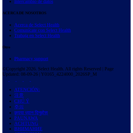
Intercambio de datos
ACERCA DE NOSOTROS
Acerca de Select Health
Comunícate con Select Health
Trabaja en Select Health
Otro
Pharmacy support
©Copyright
2026
. Select Health. All rights Reserved | Page
Updated:
08-09-26
|
Y0165_4224000_2026SP_M
ATENCIÓN:
注意
CHÚ Ý
주의
कृपया ध्यान दिनुहोस्
PAUNAWA
ACHTUNG
ВНИМАНИЕ