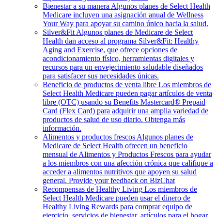
Bienestar a su manera
Algunos planes de Select Health
Medicare incluyen una asignación anual de Wellness
Your Way para apoyar su camino único hacia la salud.
Silver&Fit
Algunos planes de Medicare de Select
Health dan acceso al programa Silver&Fit: Healthy
Aging and Exercise, que ofrece opciones de
acondicionamiento físico, herramientas digitales y
recursos para un envejecimiento saludable diseñados
para satisfacer sus necesidades únicas.
Beneficio de productos de venta libre
Los miembros de
Select Health Medicare pueden pagar artículos de venta
libre (OTC) usando su Benefits Mastercard® Prepaid
Card (Flex Card) para adquirir una amplia variedad de
productos de salud de uso diario. Obtenga más
información.
Alimentos y productos frescos
Algunos planes de
Medicare de Select Health ofrecen un beneficio
mensual de Alimentos y Productos Frescos para ayudar
a los miembros con una afección crónica que califique a
acceder a alimentos nutritivos que apoyen su salud
general. Provide your feedback on BizChat
Recompensas de Healthy Living
Los miembros de
Select Health Medicare pueden usar el dinero de
Healthy Living Rewards para comprar equipo de
ejercicio, servicios de bienestar, artículos para el hogar,