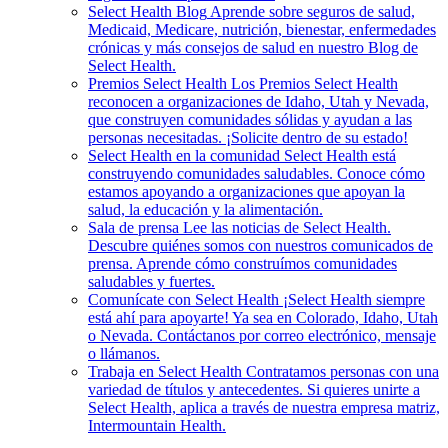
Select Health Blog
Aprende sobre seguros de salud,
Medicaid, Medicare, nutrición, bienestar, enfermedades
crónicas y más consejos de salud en nuestro Blog de
Select Health.
Premios Select Health
Los Premios Select Health
reconocen a organizaciones de Idaho, Utah y Nevada,
que construyen comunidades sólidas y ayudan a las
personas necesitadas. ¡Solicite dentro de su estado!
Select Health en la comunidad
Select Health está
construyendo comunidades saludables. Conoce cómo
estamos apoyando a organizaciones que apoyan la
salud, la educación y la alimentación.
Sala de prensa
Lee las noticias de Select Health.
Descubre quiénes somos con nuestros comunicados de
prensa. Aprende cómo construímos comunidades
saludables y fuertes.
Comunícate con Select Health
¡Select Health siempre
está ahí para apoyarte! Ya sea en Colorado, Idaho, Utah
o Nevada. Contáctanos por correo electrónico, mensaje
o llámanos.
Trabaja en Select Health
Contratamos personas con una
variedad de títulos y antecedentes. Si quieres unirte a
Select Health, aplica a través de nuestra empresa matriz,
Intermountain Health.