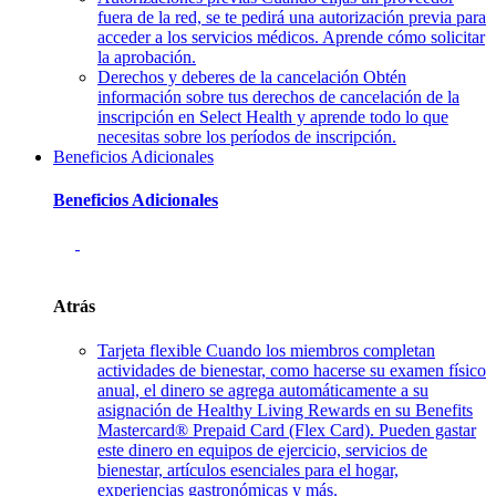
fuera de la red, se te pedirá una autorización previa para
acceder a los servicios médicos. Aprende cómo solicitar
la aprobación.
Derechos y deberes de la cancelación
Obtén
información sobre tus derechos de cancelación de la
inscripción en Select Health y aprende todo lo que
necesitas sobre los períodos de inscripción.
Beneficios Adicionales
Beneficios Adicionales
Atrás
Tarjeta flexible
Cuando los miembros completan
actividades de bienestar, como hacerse su examen físico
anual, el dinero se agrega automáticamente a su
asignación de Healthy Living Rewards en su Benefits
Mastercard® Prepaid Card (Flex Card). Pueden gastar
este dinero en equipos de ejercicio, servicios de
bienestar, artículos esenciales para el hogar,
experiencias gastronómicas y más.