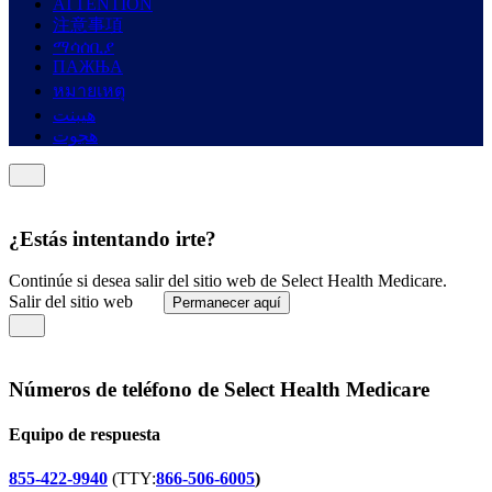
ATTENTION
注意事項
ማሳሰቢያ
ПАЖЊА
หมายเหตุ
هيبنت
هجوت
¿Estás intentando irte?
Continúe si desea salir del sitio web de Select Health Medicare.
Salir del sitio web
Permanecer aquí
Números de teléfono de Select Health Medicare
Equipo de respuesta
855-422-9940
(TTY:
866-506-6005
)