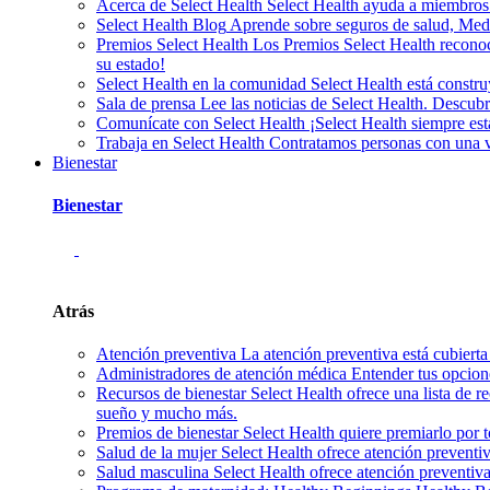
Acerca de Select Health
Select Health ayuda a miembros
Select Health Blog
Aprende sobre seguros de salud, Medic
Premios Select Health
Los Premios Select Health reconoc
su estado!
Select Health en la comunidad
Select Health está const
Sala de prensa
Lee las noticias de Select Health. Descu
Comunícate con Select Health
¡Select Health siempre es
Trabaja en Select Health
Contratamos personas con una var
Bienestar
Bienestar
Atrás
Atención preventiva
La atención preventiva está cubierta
Administradores de atención médica
Entender tus opcion
Recursos de bienestar
Select Health ofrece una lista de r
sueño y mucho más.
Premios de bienestar
Select Health quiere premiarlo por 
Salud de la mujer
Select Health ofrece atención preventi
Salud masculina
Select Health ofrece atención preventiv