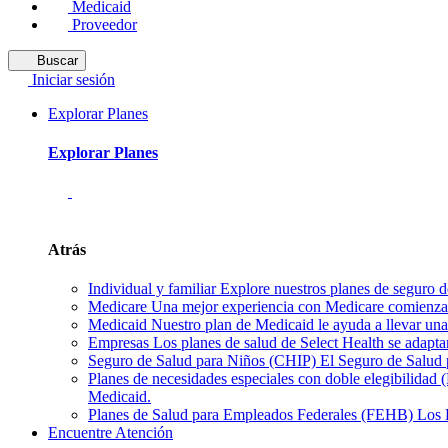
Medicaid
Proveedor
Buscar
Iniciar sesión
Explorar Planes
Explorar Planes
Atrás
Individual y familiar
Explore nuestros planes de seguro de
Medicare
Una mejor experiencia con Medicare comienza 
Medicaid
Nuestro plan de Medicaid le ayuda a llevar una 
Empresas
Los planes de salud de Select Health se adapta
Seguro de Salud para Niños (CHIP)
El Seguro de Salud p
Planes de necesidades especiales con doble elegibilidad
Medicaid.
Planes de Salud para Empleados Federales (FEHB)
Los 
Encuentre Atención