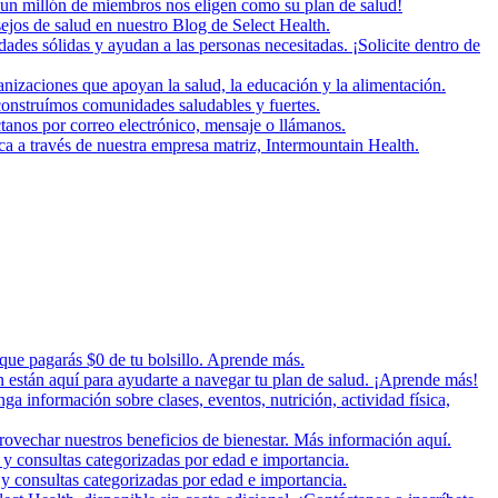
un millón de miembros nos eligen como su plan de salud!
ejos de salud en nuestro Blog de Select Health.
es sólidas y ayudan a las personas necesitadas. ¡Solicite dentro de
zaciones que apoyan la salud, la educación y la alimentación.
onstruímos comunidades saludables y fuertes.
tanos por correo electrónico, mensaje o llámanos.
ica a través de nuestra empresa matriz, Intermountain Health.
 que pagarás $0 de tu bolsillo. Aprende más.
n están aquí para ayudarte a navegar tu plan de salud. ¡Aprende más!
nga información sobre clases, eventos, nutrición, actividad física,
rovechar nuestros beneficios de bienestar. Más información aquí.
 y consultas categorizadas por edad e importancia.
y consultas categorizadas por edad e importancia.