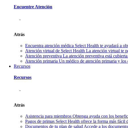
Encuentre Atención
Atrás
Encuentra atención médica
Select Health te ayudará a ob
Atención virtual de Select Health
La atención virtual te 
Atención preventiva
La atención preventiva está cubierta
Atención primaria
Un médico de atención primaria y los 
Recursos
Recursos
Atrás
Asistencia para miembros
Obtenga ayuda con los benefici
Pagos de primas
Select Health ofrece la forma más fácil
Documentos de tu plan de salud
Accede a los documentos