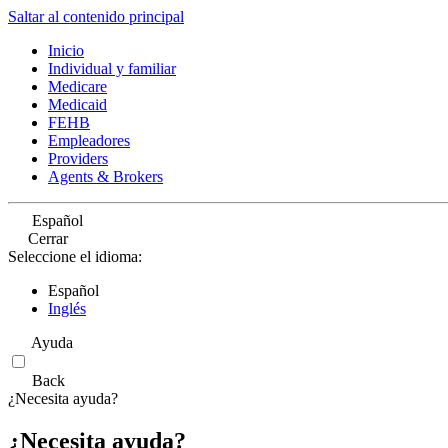
Saltar al contenido principal
Inicio
Individual y familiar
Medicare
Medicaid
FEHB
Empleadores
Providers
Agents & Brokers
Español
Cerrar
Seleccione el idioma:
Español
Inglés
Ayuda
Back
¿Necesita ayuda?
¿Necesita ayuda?