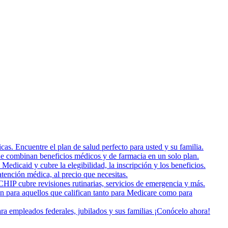
as. Encuentre el plan de salud perfecto para usted y su familia.
e combinan beneficios médicos y de farmacia en un solo plan.
dicaid y cubre la elegibilidad, la inscripción y los beneficios.
tención médica, al precio que necesitas.
HIP cubre revisiones rutinarias, servicios de emergencia y más.
on para aquellos que califican tanto para Medicare como para
a empleados federales, jubilados y sus familias ¡Conócelo ahora!