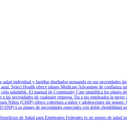
 salud individual y familiar diseñados pensando en sus necesidades únic
aquí. Select Health ofrece planes Medicare Advantage de confianza qu
vida saludable. El manual de Community Care simplifica los planes de Me
n a las necesidades de cualquier empresa. Da a tus empleados la mejor a
ara Niños (CHIP) ofrece cobertura a niños y adolescentes sin seguro. C
 (D-SNP)
Los planes de necesidades especiales con doble elegibilidad s
Beneficios de Salud para Empleados Federales es un seguro de salud par