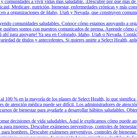
 y comunidades a vivir vidas más saludable. ¡Descubre por qué más de 
aid, Medicare, nutrición, bienestar, enfermedades crónicas y más cons
en a organizaciones de Idaho, Utah y Nevada, que construyen comunidad
ruyendo comunidades saludables. Conoce cómo estamos apoyando a organi
bre quiénes somos con nuestros comunicados de prensa. Aprende cómo c
tá ahí para apoyarte! Ya sea en Colorado, Idaho, Utah o Nevada. Contác
iedad de títulos y antecedentes. Si quieres unirte a Select Health, apl
 al 100 % en la mayoría de los planes de Select Health, lo que significa
es de atención médica puede ser difícil. Los administradores de atenció
ecursos de bienestar para ayudarle a desarrollar hábitos saludables. Obte
tomar decisiones de vida saludables. Aquí le explicamos cómo puede ap
va para mujeres. Descubre exámenes preventivos, controles de bienestar
a para hombres. Descubre exámenes preventivos, controles de bienestar 