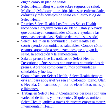
eligen como su plan de salud!
Select Health Blog
Aprende sobre seguros de salud,
Medicaid, Medicare, nutrición, bienestar, enfermedades
crónicas y más consejos de salud en nuestro Blog de
Select Health.
Premios Select Health
Los Premios Select Health
reconocen a organizaciones de Idaho, Utah y Nevada,
que construyen comunidades sólidas y ayudan a las
personas necesitadas. ¡Solicite dentro de su estado!
Select Health en la comunidad
Select Health está
construyendo comunidades saludables. Conoce cómo
estamos apoyando a organizaciones que apoyan la
salud, la educación y la alimentación.
Sala de prensa
Lee las noticias de Select Health.
Descubre quiénes somos con nuestros comunicados de
prensa. Aprende cómo construímos comunidades
saludables y fuertes.
Comunícate con Select Health
¡Select Health siempre
está ahí para apoyarte! Ya sea en Colorado, Idaho, Utah
o Nevada. Contáctanos por correo electrónico, mensaje
o llámanos.
Trabaja en Select Health
Contratamos personas con una
variedad de títulos y antecedentes. Si quieres unirte a
Select Health, aplica a través de nuestra empresa matriz,
Intermountain Health.