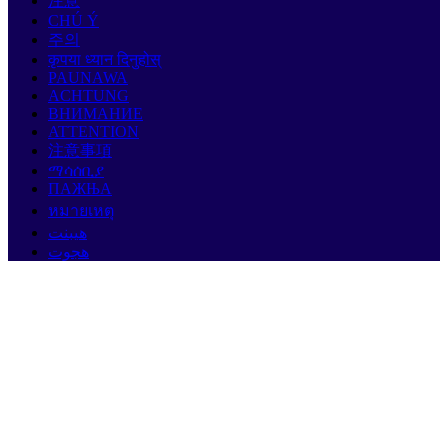
注意
CHÚ Ý
주의
कृपया ध्यान दिनुहोस्
PAUNAWA
ACHTUNG
ВНИМАНИЕ
ATTENTION
注意事項
ማሳሰቢያ
ПАЖЊА
หมายเหตุ
هيبنت
هجوت