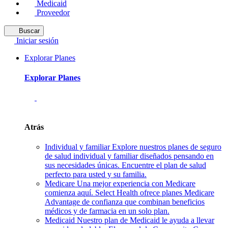
Medicaid
Proveedor
Buscar
Iniciar sesión
Explorar Planes
Explorar Planes
Atrás
Individual y familiar
Explore nuestros planes de seguro
de salud individual y familiar diseñados pensando en
sus necesidades únicas. Encuentre el plan de salud
perfecto para usted y su familia.
Medicare
Una mejor experiencia con Medicare
comienza aquí. Select Health ofrece planes Medicare
Advantage de confianza que combinan beneficios
médicos y de farmacia en un solo plan.
Medicaid
Nuestro plan de Medicaid le ayuda a llevar