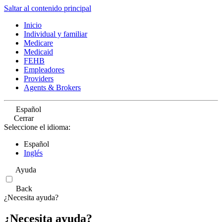
Saltar al contenido principal
Inicio
Individual y familiar
Medicare
Medicaid
FEHB
Empleadores
Providers
Agents & Brokers
Español
Cerrar
Seleccione el idioma:
Español
Inglés
Ayuda
Back
¿Necesita ayuda?
¿Necesita ayuda?