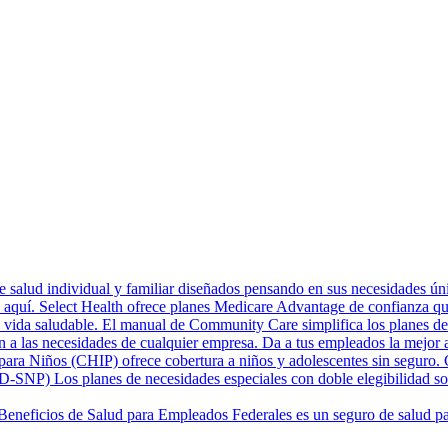
 salud individual y familiar diseñados pensando en sus necesidades únic
aquí. Select Health ofrece planes Medicare Advantage de confianza qu
vida saludable. El manual de Community Care simplifica los planes de Me
n a las necesidades de cualquier empresa. Da a tus empleados la mejor a
ara Niños (CHIP) ofrece cobertura a niños y adolescentes sin seguro. C
 (D-SNP)
Los planes de necesidades especiales con doble elegibilidad s
Beneficios de Salud para Empleados Federales es un seguro de salud par