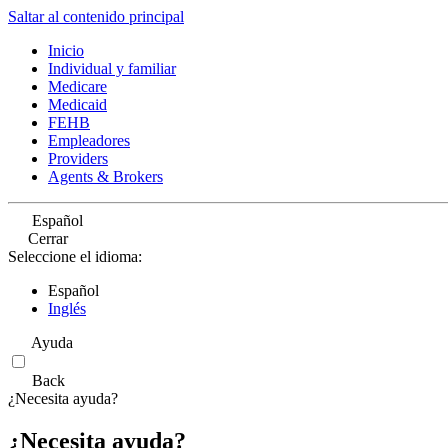
Saltar al contenido principal
Inicio
Individual y familiar
Medicare
Medicaid
FEHB
Empleadores
Providers
Agents & Brokers
Español
Cerrar
Seleccione el idioma:
Español
Inglés
Ayuda
Back
¿Necesita ayuda?
¿Necesita ayuda?