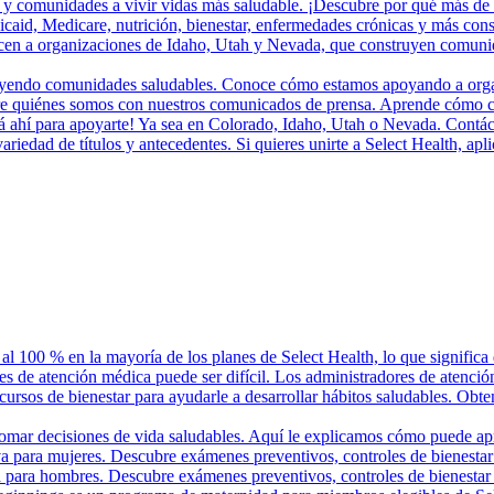
 y comunidades a vivir vidas más saludable. ¡Descubre por qué más de 
aid, Medicare, nutrición, bienestar, enfermedades crónicas y más cons
en a organizaciones de Idaho, Utah y Nevada, que construyen comunidad
ruyendo comunidades saludables. Conoce cómo estamos apoyando a organi
bre quiénes somos con nuestros comunicados de prensa. Aprende cómo c
tá ahí para apoyarte! Ya sea en Colorado, Idaho, Utah o Nevada. Contác
iedad de títulos y antecedentes. Si quieres unirte a Select Health, apl
 al 100 % en la mayoría de los planes de Select Health, lo que significa
es de atención médica puede ser difícil. Los administradores de atenció
ecursos de bienestar para ayudarle a desarrollar hábitos saludables. Obte
tomar decisiones de vida saludables. Aquí le explicamos cómo puede ap
va para mujeres. Descubre exámenes preventivos, controles de bienestar
a para hombres. Descubre exámenes preventivos, controles de bienestar 