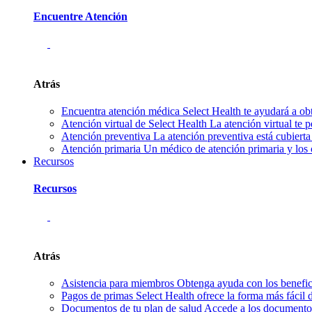
Encuentre Atención
Atrás
Encuentra atención médica
Select Health te ayudará a ob
Atención virtual de Select Health
La atención virtual te 
Atención preventiva
La atención preventiva está cubierta
Atención primaria
Un médico de atención primaria y los 
Recursos
Recursos
Atrás
Asistencia para miembros
Obtenga ayuda con los benefici
Pagos de primas
Select Health ofrece la forma más fácil
Documentos de tu plan de salud
Accede a los documentos