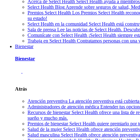
Acerca de Select Health
Select Health ayuda a miembros
Select Health Blog
Aprende sobre seguros de salud, Medic
Premios Select Health
Los Premios Select Health reconoc
su estado!
Select Health en la comunidad
Select Health está const
Sala de prensa
Lee las noticias de Select Health. Descu
Comunícate con Select Health
¡Select Health siempre es
Trabaja en Select Health
Contratamos personas con una var
Bienestar
Bienestar
Atrás
Atención preventiva
La atención preventiva está cubierta
Administradores de atención médica
Entender tus opcion
Recursos de bienestar
Select Health ofrece una lista de r
sueño y mucho más.
Premios de bienestar
Select Health quiere premiarlo por 
Salud de la mujer
Select Health ofrece atención preventi
Salud masculina
Select Health ofrece atención preventiv