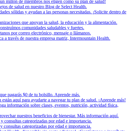
un millón de miembros nos eligen como su plan de salud!
ejos de salud en nuestro Blog de Select Health.
es sólidas y ayudan a las personas necesitadas. ¡Solicite dentro de
zaciones que apoyan la salud, la educación y la alimentación.
onstruímos comunidades saludables y fuertes.
tanos por correo electrónico, mensaje o llámanos.
ica a través de nuestra empresa matriz, Intermountain Health.
 que pagarás $0 de tu bolsillo. Aprende más.
n están aquí para ayudarte a navegar tu plan de salud. ¡Aprende más!
nga información sobre clases, eventos, nutrición, actividad física,
rovechar nuestros beneficios de bienestar. Más información aquí.
 y consultas categorizadas por edad e importancia.
y consultas categorizadas por edad e importancia.