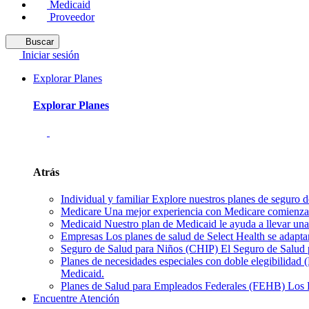
Medicaid
Proveedor
Buscar
Iniciar sesión
Explorar Planes
Explorar Planes
Atrás
Individual y familiar
Explore nuestros planes de seguro de
Medicare
Una mejor experiencia con Medicare comienza 
Medicaid
Nuestro plan de Medicaid le ayuda a llevar una 
Empresas
Los planes de salud de Select Health se adapta
Seguro de Salud para Niños (CHIP)
El Seguro de Salud p
Planes de necesidades especiales con doble elegibilidad
Medicaid.
Planes de Salud para Empleados Federales (FEHB)
Los 
Encuentre Atención