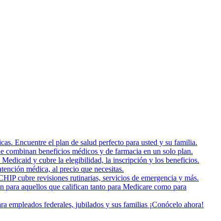
as. Encuentre el plan de salud perfecto para usted y su familia.
e combinan beneficios médicos y de farmacia en un solo plan.
dicaid y cubre la elegibilidad, la inscripción y los beneficios.
tención médica, al precio que necesitas.
HIP cubre revisiones rutinarias, servicios de emergencia y más.
on para aquellos que califican tanto para Medicare como para
a empleados federales, jubilados y sus familias ¡Conócelo ahora!