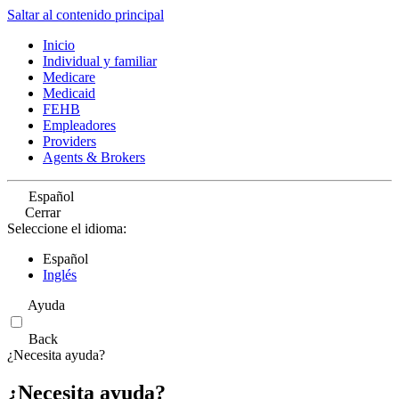
Saltar al contenido principal
Inicio
Individual y familiar
Medicare
Medicaid
FEHB
Empleadores
Providers
Agents & Brokers
Español
Cerrar
Seleccione el idioma:
Español
Inglés
Ayuda
Back
¿Necesita ayuda?
¿Necesita ayuda?