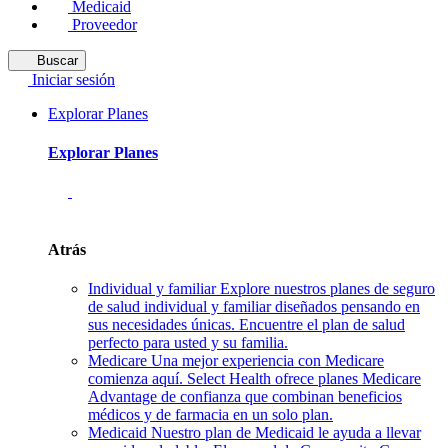
Medicaid
Proveedor
Buscar
Iniciar sesión
Explorar Planes
Explorar Planes
Atrás
Individual y familiar
Explore nuestros planes de seguro
de salud individual y familiar diseñados pensando en
sus necesidades únicas. Encuentre el plan de salud
perfecto para usted y su familia.
Medicare
Una mejor experiencia con Medicare
comienza aquí. Select Health ofrece planes Medicare
Advantage de confianza que combinan beneficios
médicos y de farmacia en un solo plan.
Medicaid
Nuestro plan de Medicaid le ayuda a llevar