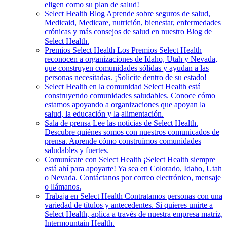
eligen como su plan de salud!
Select Health Blog
Aprende sobre seguros de salud,
Medicaid, Medicare, nutrición, bienestar, enfermedades
crónicas y más consejos de salud en nuestro Blog de
Select Health.
Premios Select Health
Los Premios Select Health
reconocen a organizaciones de Idaho, Utah y Nevada,
que construyen comunidades sólidas y ayudan a las
personas necesitadas. ¡Solicite dentro de su estado!
Select Health en la comunidad
Select Health está
construyendo comunidades saludables. Conoce cómo
estamos apoyando a organizaciones que apoyan la
salud, la educación y la alimentación.
Sala de prensa
Lee las noticias de Select Health.
Descubre quiénes somos con nuestros comunicados de
prensa. Aprende cómo construímos comunidades
saludables y fuertes.
Comunícate con Select Health
¡Select Health siempre
está ahí para apoyarte! Ya sea en Colorado, Idaho, Utah
o Nevada. Contáctanos por correo electrónico, mensaje
o llámanos.
Trabaja en Select Health
Contratamos personas con una
variedad de títulos y antecedentes. Si quieres unirte a
Select Health, aplica a través de nuestra empresa matriz,
Intermountain Health.