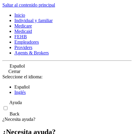
Saltar al contenido principal
Inicio
Individual y familiar
Medicare
Medicaid
FEHB
Empleadores
Providers
Agents & Brokers
Español
Cerrar
Seleccione el idioma:
Español
Inglés
Ayuda
Back
¿Necesita ayuda?
¿Necesita ayuda?