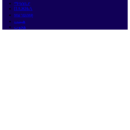
ማሳሰቢያ
ПАЖЊА
หมายเหตุ
هيبنت
هجوت