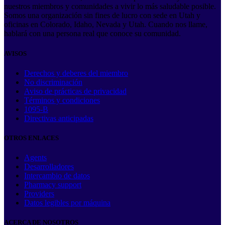
nuestros miembros y comunidades a vivir lo más saludable posible.
Somos una organización sin fines de lucro con sede en Utah y
oficinas en Colorado, Idaho, Nevada y Utah. Cuando nos llame,
hablará con una persona real que conoce su comunidad.
AVISOS
Derechos y deberes del miembro
No discriminación
Aviso de prácticas de privacidad
Términos y condiciones
1095-B
Directivas anticipadas
OTROS ENLACES
Agents
Desarrolladores
Intercambio de datos
Pharmacy support
Providers
Datos legibles por máquina
ACERCA DE NOSOTROS