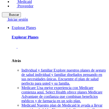
Medicaid
Proveedor
Buscar
Iniciar sesión
Explorar Planes
Explorar Planes
Atrás
Individual y familiar
Explore nuestros planes de seguro
de salud individual y familiar diseñados pensando en
sus necesidades únicas. Encuentre el plan de salud
perfecto para usted y su familia.
Medicare
Una mejor experiencia con Medicare
comienza aquí. Select Health ofrece planes Medicare
Advantage de confianza que combinan beneficios
médicos y de farmacia en un solo plan.
Medicaid
Nuestro plan de Medicaid le ayuda a llevar