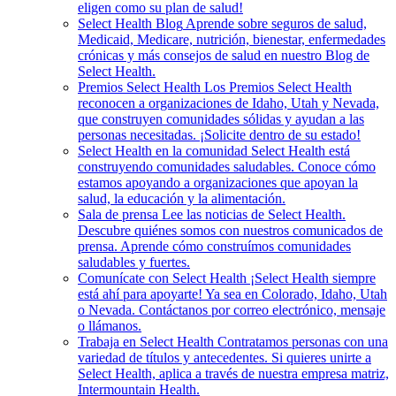
eligen como su plan de salud!
Select Health Blog
Aprende sobre seguros de salud,
Medicaid, Medicare, nutrición, bienestar, enfermedades
crónicas y más consejos de salud en nuestro Blog de
Select Health.
Premios Select Health
Los Premios Select Health
reconocen a organizaciones de Idaho, Utah y Nevada,
que construyen comunidades sólidas y ayudan a las
personas necesitadas. ¡Solicite dentro de su estado!
Select Health en la comunidad
Select Health está
construyendo comunidades saludables. Conoce cómo
estamos apoyando a organizaciones que apoyan la
salud, la educación y la alimentación.
Sala de prensa
Lee las noticias de Select Health.
Descubre quiénes somos con nuestros comunicados de
prensa. Aprende cómo construímos comunidades
saludables y fuertes.
Comunícate con Select Health
¡Select Health siempre
está ahí para apoyarte! Ya sea en Colorado, Idaho, Utah
o Nevada. Contáctanos por correo electrónico, mensaje
o llámanos.
Trabaja en Select Health
Contratamos personas con una
variedad de títulos y antecedentes. Si quieres unirte a
Select Health, aplica a través de nuestra empresa matriz,
Intermountain Health.