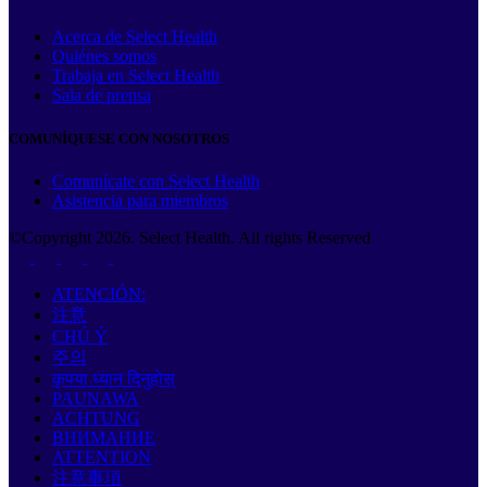
Acerca de Select Health
Quiénes somos
Trabaja en Select Health
Sala de prensa
COMUNÍQUESE CON NOSOTROS
Comunícate con Select Health
Asistencia para miembros
©Copyright
2026
. Select Health. All rights Reserved
ATENCIÓN:
注意
CHÚ Ý
주의
कृपया ध्यान दिनुहोस्
PAUNAWA
ACHTUNG
ВНИМАНИЕ
ATTENTION
注意事項