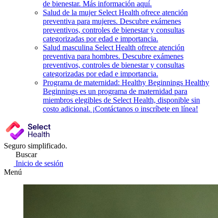
de bienestar. Más información aquí.
Salud de la mujer
Select Health ofrece atención
preventiva para mujeres. Descubre exámenes
preventivos, controles de bienestar y consultas
categorizadas por edad e importancia.
Salud masculina
Select Health ofrece atención
preventiva para hombres. Descubre exámenes
preventivos, controles de bienestar y consultas
categorizadas por edad e importancia.
Programa de maternidad: Healthy Beginnings
Healthy
Beginnings es un programa de maternidad para
miembros elegibles de Select Health, disponible sin
costo adicional. ¡Contáctanos o inscríbete en línea!
Seguro simplificado.
Buscar
Inicio de sesión
Menú