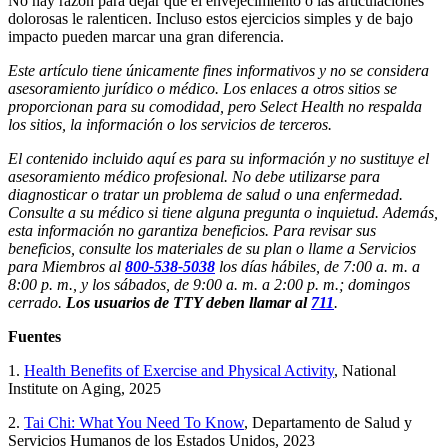
No hay razón para dejar que el envejecimiento o las articulaciones
dolorosas le ralenticen. Incluso estos ejercicios simples y de bajo
impacto pueden marcar una gran diferencia.
Este artículo tiene únicamente fines informativos y no se considera
asesoramiento jurídico o médico. Los enlaces a otros sitios se
proporcionan para su comodidad, pero Select Health no respalda
los sitios, la información o los servicios de terceros.
El contenido incluido aquí es para su información y no sustituye el
asesoramiento médico profesional. No debe utilizarse para
diagnosticar o tratar un problema de salud o una enfermedad.
Consulte a su médico si tiene alguna pregunta o inquietud. Además,
esta información no garantiza beneficios. Para revisar sus
beneficios, consulte los materiales de su plan o llame a Servicios
para Miembros al
800-538-5038
los días hábiles, de 7:00 a. m. a
8:00 p. m., y los sábados, de 9:00 a. m. a 2:00 p. m.; domingos
cerrado.
Los usuarios de TTY deben llamar al
711
.
Fuentes
1.
Health Benefits of Exercise and Physical Activity
, National
Institute on Aging, 2025
2.
Tai Chi: What You Need To Know
, Departamento de Salud y
Servicios Humanos de los Estados Unidos, 2023