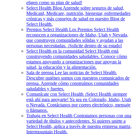
eligen como su plan de salud!
Select Health Blog
Aprende sobre seguros de salud,
Medicaid, Medicare, nutrición, bienestar, enfermedades
crónicas y más consejos de salud en nuestro Blog de
Select Health.
Premios Select Health
Los Premios Select Health
reconocen a organizaciones de Idaho, Utah y Nevada,
que construyen comunidades sólidas y ayudan a las
personas necesitadas. ¡Solicite dentro de su estado!
Select Health en la comunidad
Select Health está
construyendo comunidades saludables. Conoce cómo
estamos apoyando a organizaciones que apoyan la
salud, la educación y la alimentación.
Sala de prensa
Lee las noticias de Select Health.
Descubre quiénes somos con nuestros comunicados de
prensa. Aprende cómo construímos comunidades
saludables y fuertes.
Comunícate con Select Health
¡Select Health siempre
está ahí para apoyarte! Ya sea en Colorado, Idaho, Utah
o Nevada. Contáctanos por correo electrónico, mensaje
o llámanos.
Trabaja en Select Health
Contratamos personas con una
variedad de títulos y antecedentes. Si quieres unirte a
Select Health, aplica a través de nuestra empresa matriz,
Intermountain Health.