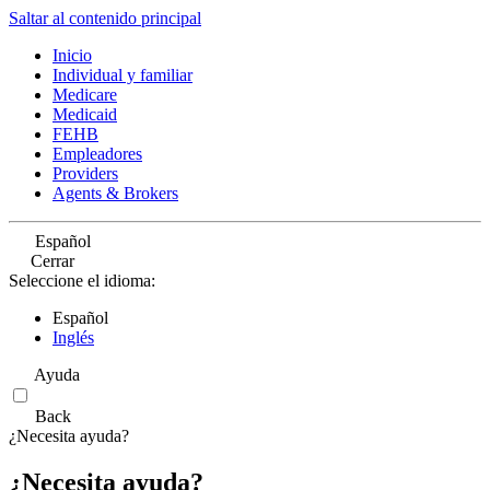
Saltar al contenido principal
Inicio
Individual y familiar
Medicare
Medicaid
FEHB
Empleadores
Providers
Agents & Brokers
Español
Cerrar
Seleccione el idioma:
Español
Inglés
Ayuda
Back
¿Necesita ayuda?
¿Necesita ayuda?