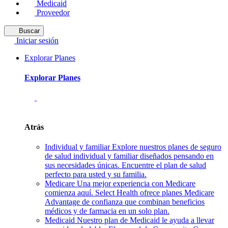
Medicaid
Proveedor
Buscar
Iniciar sesión
Explorar Planes
Explorar Planes
Atrás
Individual y familiar
Explore nuestros planes de seguro
de salud individual y familiar diseñados pensando en
sus necesidades únicas. Encuentre el plan de salud
perfecto para usted y su familia.
Medicare
Una mejor experiencia con Medicare
comienza aquí. Select Health ofrece planes Medicare
Advantage de confianza que combinan beneficios
médicos y de farmacia en un solo plan.
Medicaid
Nuestro plan de Medicaid le ayuda a llevar