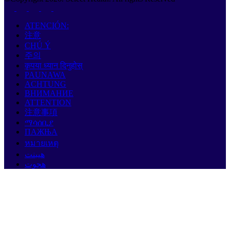
ATENCIÓN:
注意
CHÚ Ý
주의
कृपया ध्यान दिनुहोस्
PAUNAWA
ACHTUNG
ВНИМАНИЕ
ATTENTION
注意事項
ማሳሰቢያ
ПАЖЊА
หมายเหตุ
هيبنت
هجوت