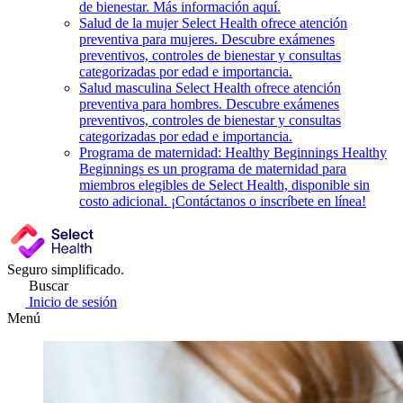
de bienestar. Más información aquí.
Salud de la mujer
Select Health ofrece atención
preventiva para mujeres. Descubre exámenes
preventivos, controles de bienestar y consultas
categorizadas por edad e importancia.
Salud masculina
Select Health ofrece atención
preventiva para hombres. Descubre exámenes
preventivos, controles de bienestar y consultas
categorizadas por edad e importancia.
Programa de maternidad: Healthy Beginnings
Healthy
Beginnings es un programa de maternidad para
miembros elegibles de Select Health, disponible sin
costo adicional. ¡Contáctanos o inscríbete en línea!
Seguro simplificado.
Buscar
Inicio de sesión
Menú