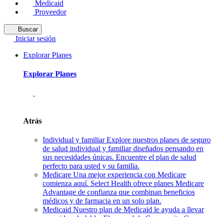
Medicaid
Proveedor
Buscar
Iniciar sesión
Explorar Planes
Explorar Planes
Atrás
Individual y familiar
Explore nuestros planes de seguro
de salud individual y familiar diseñados pensando en
sus necesidades únicas. Encuentre el plan de salud
perfecto para usted y su familia.
Medicare
Una mejor experiencia con Medicare
comienza aquí. Select Health ofrece planes Medicare
Advantage de confianza que combinan beneficios
médicos y de farmacia en un solo plan.
Medicaid
Nuestro plan de Medicaid le ayuda a llevar