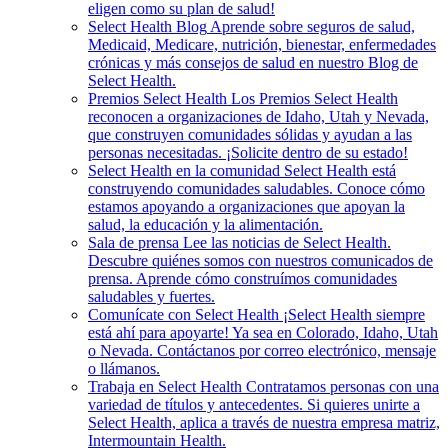
eligen como su plan de salud!
Select Health Blog
Aprende sobre seguros de salud,
Medicaid, Medicare, nutrición, bienestar, enfermedades
crónicas y más consejos de salud en nuestro Blog de
Select Health.
Premios Select Health
Los Premios Select Health
reconocen a organizaciones de Idaho, Utah y Nevada,
que construyen comunidades sólidas y ayudan a las
personas necesitadas. ¡Solicite dentro de su estado!
Select Health en la comunidad
Select Health está
construyendo comunidades saludables. Conoce cómo
estamos apoyando a organizaciones que apoyan la
salud, la educación y la alimentación.
Sala de prensa
Lee las noticias de Select Health.
Descubre quiénes somos con nuestros comunicados de
prensa. Aprende cómo construímos comunidades
saludables y fuertes.
Comunícate con Select Health
¡Select Health siempre
está ahí para apoyarte! Ya sea en Colorado, Idaho, Utah
o Nevada. Contáctanos por correo electrónico, mensaje
o llámanos.
Trabaja en Select Health
Contratamos personas con una
variedad de títulos y antecedentes. Si quieres unirte a
Select Health, aplica a través de nuestra empresa matriz,
Intermountain Health.