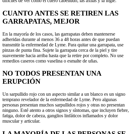
difíciles de ver como el cuero cabelludo, las axilas y la ingle.
CUANTO ANTES SE RETIREN LAS
GARRAPATAS, MEJOR
En la mayoría de los casos, las garrapatas deben mantenerse
adheridas durante al menos 36 a 48 horas antes de que puedan
transmitir la enfermedad de Lyme. Para quitar una garrapata, use
pinzas de punta fina. Sujete la garrapata cerca de la piel y tire
suavemente hacia arriba hasta que la retire por completo. No use
remedios caseros como vaselina o esmalte de uñas.
NO TODOS PRESENTAN UNA
ERUPCIÓN
Un sarpullido rojo con un aspecto similar a un blanco es un signo
temprano revelador de la enfermedad de Lyme. Pero algunas
personas presentan muchos sarpullidos rojos y otras no presentan
ninguno. Esté atento a otros signos y síntomas, que incluyen fiebre,
fatiga, dolor de cabeza, ganglios linfáticos inflamados y dolor
muscular y articular.
LA MAYORÍA DE LAS PERSONAS SE