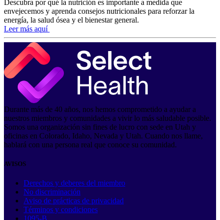
Descubra por qué la nutrición es importante a medida que
envejecemos y aprenda consejos nutricionales para reforzar la
energía, la salud ósea y el bienestar general.
Leer más aquí
Durante más de 40 años, nos hemos comprometido a ayudar a
nuestros miembros y comunidades a vivir lo más saludable posible.
Somos una organización sin fines de lucro con sede en Utah y
oficinas en Colorado, Idaho, Nevada y Utah. Cuando nos llame,
hablará con una persona real que conoce su comunidad.
AVISOS
Derechos y deberes del miembro
No discriminación
Aviso de prácticas de privacidad
Términos y condiciones
1095-B