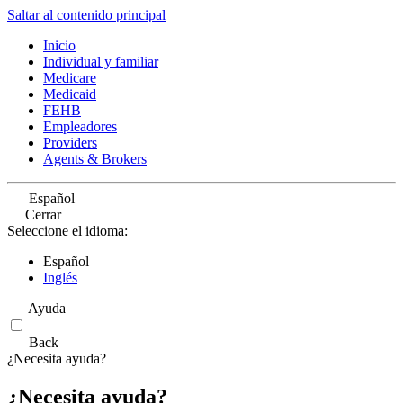
Saltar al contenido principal
Inicio
Individual y familiar
Medicare
Medicaid
FEHB
Empleadores
Providers
Agents & Brokers
Español
Cerrar
Seleccione el idioma:
Español
Inglés
Ayuda
Back
¿Necesita ayuda?
¿Necesita ayuda?