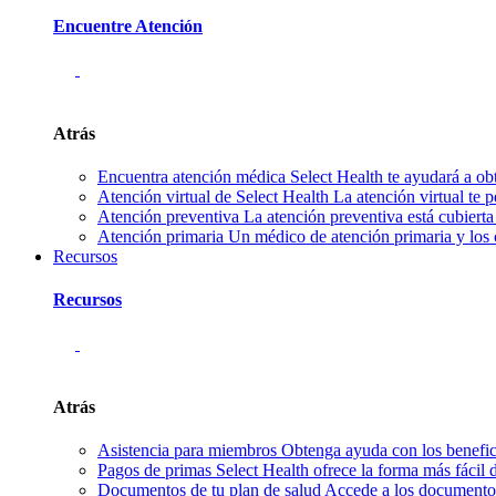
Encuentre Atención
Atrás
Encuentra atención médica
Select Health te ayudará a ob
Atención virtual de Select Health
La atención virtual te 
Atención preventiva
La atención preventiva está cubierta
Atención primaria
Un médico de atención primaria y los 
Recursos
Recursos
Atrás
Asistencia para miembros
Obtenga ayuda con los benefici
Pagos de primas
Select Health ofrece la forma más fácil
Documentos de tu plan de salud
Accede a los documentos