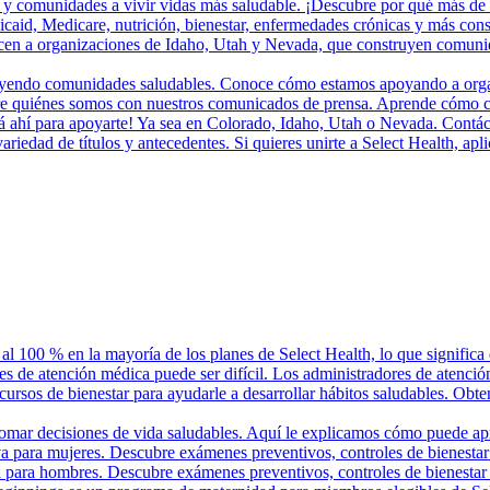
 y comunidades a vivir vidas más saludable. ¡Descubre por qué más de 
aid, Medicare, nutrición, bienestar, enfermedades crónicas y más cons
en a organizaciones de Idaho, Utah y Nevada, que construyen comunidad
ruyendo comunidades saludables. Conoce cómo estamos apoyando a organi
bre quiénes somos con nuestros comunicados de prensa. Aprende cómo c
tá ahí para apoyarte! Ya sea en Colorado, Idaho, Utah o Nevada. Contác
iedad de títulos y antecedentes. Si quieres unirte a Select Health, apl
 al 100 % en la mayoría de los planes de Select Health, lo que significa
es de atención médica puede ser difícil. Los administradores de atenció
ecursos de bienestar para ayudarle a desarrollar hábitos saludables. Obte
tomar decisiones de vida saludables. Aquí le explicamos cómo puede ap
va para mujeres. Descubre exámenes preventivos, controles de bienestar
a para hombres. Descubre exámenes preventivos, controles de bienestar 