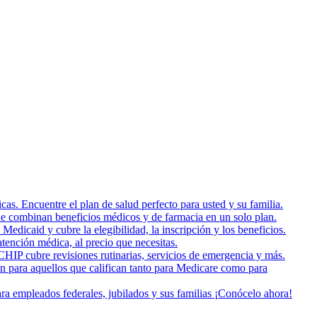
as. Encuentre el plan de salud perfecto para usted y su familia.
e combinan beneficios médicos y de farmacia en un solo plan.
dicaid y cubre la elegibilidad, la inscripción y los beneficios.
tención médica, al precio que necesitas.
HIP cubre revisiones rutinarias, servicios de emergencia y más.
on para aquellos que califican tanto para Medicare como para
a empleados federales, jubilados y sus familias ¡Conócelo ahora!