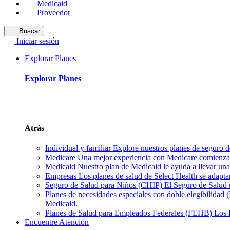
Medicaid
Proveedor
Buscar
Iniciar sesión
Explorar Planes
Explorar Planes
Atrás
Individual y familiar
Explore nuestros planes de seguro de
Medicare
Una mejor experiencia con Medicare comienza 
Medicaid
Nuestro plan de Medicaid le ayuda a llevar una 
Empresas
Los planes de salud de Select Health se adapta
Seguro de Salud para Niños (CHIP)
El Seguro de Salud p
Planes de necesidades especiales con doble elegibilidad
Medicaid.
Planes de Salud para Empleados Federales (FEHB)
Los 
Encuentre Atención