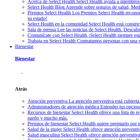
Acerca de Select Health
Select Health ayuda a miembros
Select Health Blog
Aprende sobre seguros de salud, Medic
Premios Select Health
Los Premios Select Health reconoc
su estado!
Select Health en la comunidad
Select Health está const
Sala de prensa
Lee las noticias de Select Health. Descu
Comunícate con Select Health
¡Select Health siempre es
Trabaja en Select Health
Contratamos personas con una var
Bienestar
Bienestar
Atrás
Atención preventiva
La atención preventiva está cubierta
Administradores de atención médica
Entender tus opcion
Recursos de bienestar
Select Health ofrece una lista de r
sueño y mucho más.
Premios de bienestar
Select Health quiere premiarlo por 
Salud de la mujer
Select Health ofrece atención preventi
Salud masculina
Select Health ofrece atención preventiv