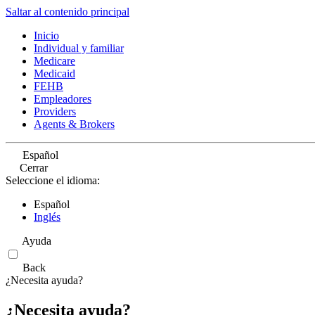
Saltar al contenido principal
Inicio
Individual y familiar
Medicare
Medicaid
FEHB
Empleadores
Providers
Agents & Brokers
Español
Cerrar
Seleccione el idioma:
Español
Inglés
Ayuda
Back
¿Necesita ayuda?
¿Necesita ayuda?