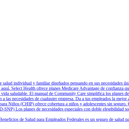
 salud individual y familiar diseñados pensando en sus necesidades únic
aquí. Select Health ofrece planes Medicare Advantage de confianza qu
vida saludable. El manual de Community Care simplifica los planes de Me
n a las necesidades de cualquier empresa. Da a tus empleados la mejor a
ara Niños (CHIP) ofrece cobertura a niños y adolescentes sin seguro. C
 (D-SNP)
Los planes de necesidades especiales con doble elegibilidad s
Beneficios de Salud para Empleados Federales es un seguro de salud par