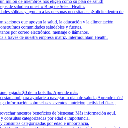
un millón de miembros nos eligen como su plan de salud!
ejos de salud en nuestro Blog de Select Health.
es sólidas y ayudan a las personas necesitadas. ¡Solicite dentro de
zaciones que apoyan la salud, la educación y la alimentación.
onstruímos comunidades saludables y fuertes.
tanos por correo electrónico, mensaje o llámanos.
ica a través de nuestra empresa matriz, Intermountain Health.
 que pagarás $0 de tu bolsillo. Aprende más.
n están aquí para ayudarte a navegar tu plan de salud. ¡Aprende más!
nga información sobre clases, eventos, nutrición, actividad física,
rovechar nuestros beneficios de bienestar. Más información aquí.
 y consultas categorizadas por edad e importancia.
y consultas categorizadas por edad e importancia.