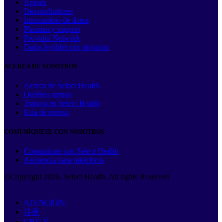
Agents
Desarrolladores
Intercambio de datos
Pharmacy support
Provider Network
Datos legibles por máquina
ACERCA DE NOSOTROS
Acerca de Select Health
Quiénes somos
Trabaja en Select Health
Sala de prensa
COMUNÍQUESE CON NOSOTROS
Comunícate con Select Health
Asistencia para miembros
©Copyright
2026
. Select Health. All rights Reserved
ATENCIÓN:
注意
CHÚ Ý