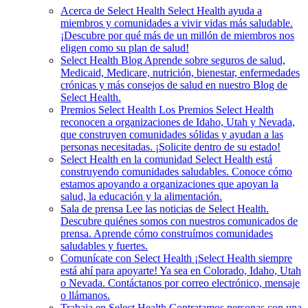
Acerca de Select Health
Select Health ayuda a
miembros y comunidades a vivir vidas más saludable.
¡Descubre por qué más de un millón de miembros nos
eligen como su plan de salud!
Select Health Blog
Aprende sobre seguros de salud,
Medicaid, Medicare, nutrición, bienestar, enfermedades
crónicas y más consejos de salud en nuestro Blog de
Select Health.
Premios Select Health
Los Premios Select Health
reconocen a organizaciones de Idaho, Utah y Nevada,
que construyen comunidades sólidas y ayudan a las
personas necesitadas. ¡Solicite dentro de su estado!
Select Health en la comunidad
Select Health está
construyendo comunidades saludables. Conoce cómo
estamos apoyando a organizaciones que apoyan la
salud, la educación y la alimentación.
Sala de prensa
Lee las noticias de Select Health.
Descubre quiénes somos con nuestros comunicados de
prensa. Aprende cómo construímos comunidades
saludables y fuertes.
Comunícate con Select Health
¡Select Health siempre
está ahí para apoyarte! Ya sea en Colorado, Idaho, Utah
o Nevada. Contáctanos por correo electrónico, mensaje
o llámanos.
Trabaja en Select Health
Contratamos personas con una