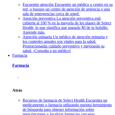
Encuentre atención
Encuentre un médico o centro en su
red, o busque un centro de atención de urgencia o una
sala de emergencias cerca de usted.
Atención preventiva
La atención preventiva está
cubierta al 100 % en la mayoría de los planes de Select
Health, lo que significa que pagarás $0 de tu bolsillo.
Aprende más.
Atención primaria
Un médico de atención primaria y
los controles anuales son vitales para la salud.
Proporcionarán cuidado preventivo y mejorarán su
salud. ¡Consulta a un médico!
Farmacia
Farmacia
Atrás
Recursos de farmacia de Select Health
Encuentra un
medicamento o farmacia utilizando nuestra herramienta
de búsqueda para obtener información sobre
prescripciones y localizar farmacias cercanas.