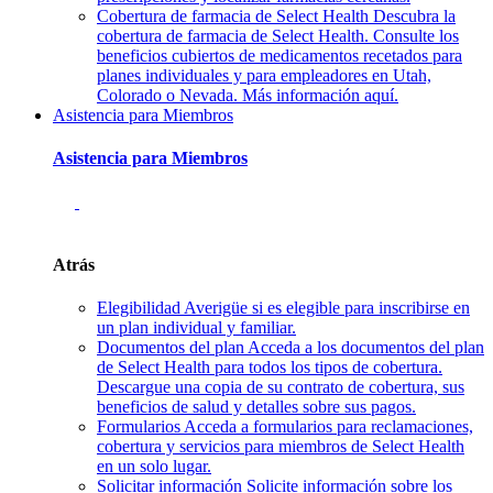
Cobertura de farmacia de Select Health
Descubra la
cobertura de farmacia de Select Health. Consulte los
beneficios cubiertos de medicamentos recetados para
planes individuales y para empleadores en Utah,
Colorado o Nevada. Más información aquí.
Asistencia para Miembros
Asistencia para Miembros
Atrás
Elegibilidad
Averigüe si es elegible para inscribirse en
un plan individual y familiar.
Documentos del plan
Acceda a los documentos del plan
de Select Health para todos los tipos de cobertura.
Descargue una copia de su contrato de cobertura, sus
beneficios de salud y detalles sobre sus pagos.
Formularios
Acceda a formularios para reclamaciones,
cobertura y servicios para miembros de Select Health
en un solo lugar.
Solicitar información
Solicite información sobre los