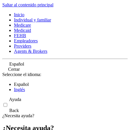
Saltar al contenido principal
Inicio
Individual y familiar
Medicare
Medicaid
FEHB
Empleadores
Providers
Agents & Brokers
Español
Cerrar
Seleccione el idioma:
Español
Inglés
Ayuda
Back
¿Necesita ayuda?
¿Necesita ayuda?