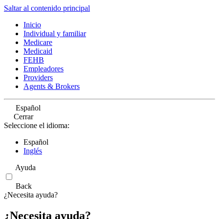
Saltar al contenido principal
Inicio
Individual y familiar
Medicare
Medicaid
FEHB
Empleadores
Providers
Agents & Brokers
Español
Cerrar
Seleccione el idioma:
Español
Inglés
Ayuda
Back
¿Necesita ayuda?
¿Necesita ayuda?