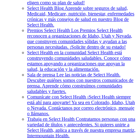
eligen como su plan de salud!
Select Health Blog
Aprende sobre seguros de salud,
Medicaid, Medicare, nutrición, bienestar, enfermedades
crónicas y más consejos de salud en nuestro Blog de
Select Health.
Premios Select Health
Los Premios Select Health
reconocen a organizaciones de Idaho, Utah y Nevada,
que construyen comunidades sólidas y ayudan a las
personas necesitadas. ¡Solicite dentro de su estado!
Select Health en la comunidad
Select Health está
construyendo comunidades saludables. Conoce cómo
estamos apoyando a organizaciones que apoyan la
salud, la educación y la alimentación.
Sala de prensa
Lee las noticias de Select Health.
Descubre quiénes somos con nuestros comunicados de
prensa. Aprende cómo construímos comunidades
saludables y fuertes.
Comunícate con Select Health
¡Select Health siempre
está ahí para apoyarte! Ya sea en Colorado, Idaho, Utah
o Nevada. Contáctanos por correo electrónico, mensaje
o llámanos.
Trabaja en Select Health
Contratamos personas con una
variedad de títulos y antecedentes. Si quieres unirte a
Select Health, aplica a través de nuestra empresa matriz,
Intermountain Health.