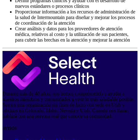
Definir programas clínicos y ayudar con el desarrollo de
nuevos estándares o procesos clínicos
Proporcionar información a los recursos de administración de
la salud de Intermountain para diseñar y mejorar los procesos
de coordinación de la atención
Crear análisis y datos para los proveedores de atención
médica, relativos al costo y la utilización de sus pacientes,
para cubrir las brechas en la atención y mejorar la atención
Durante más de 40 años, nos hemos comprometido a ayudar a
nuestros miembros y comunidades a vivir lo más saludable posible.
Somos una organización sin fines de lucro con sede en Utah y
oficinas en Colorado, Idaho, Nevada y Utah. Cuando nos llame,
hablará con una persona real que conoce su comunidad.
AVISOS