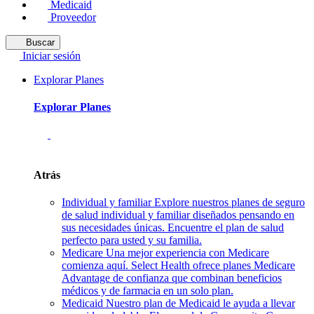
Medicaid
Proveedor
Buscar
Iniciar sesión
Explorar Planes
Explorar Planes
Atrás
Individual y familiar
Explore nuestros planes de seguro
de salud individual y familiar diseñados pensando en
sus necesidades únicas. Encuentre el plan de salud
perfecto para usted y su familia.
Medicare
Una mejor experiencia con Medicare
comienza aquí. Select Health ofrece planes Medicare
Advantage de confianza que combinan beneficios
médicos y de farmacia en un solo plan.
Medicaid
Nuestro plan de Medicaid le ayuda a llevar