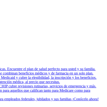
as. Encuentre el plan de salud perfecto para usted y su familia.
e combinan beneficios médicos y de farmacia en un solo plan.
dicaid y cubre la elegibilidad, la inscripción y los beneficios.
tención médica, al precio que necesitas.
HIP cubre revisiones rutinarias, servicios de emergencia y más.
on para aquellos que califican tanto para Medicare como para
a empleados federales, jubilados y sus familias ¡Conócelo ahora!