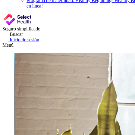
Programa de maternidad: Healthy Beginnings
Healthy Be
en línea!
Seguro simplificado.
Buscar
Inicio de sesión
Menú