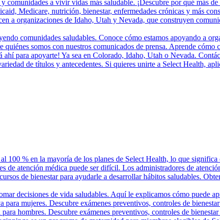
 y comunidades a vivir vidas más saludable. ¡Descubre por qué más de 
aid, Medicare, nutrición, bienestar, enfermedades crónicas y más cons
en a organizaciones de Idaho, Utah y Nevada, que construyen comunidad
ruyendo comunidades saludables. Conoce cómo estamos apoyando a organi
bre quiénes somos con nuestros comunicados de prensa. Aprende cómo c
tá ahí para apoyarte! Ya sea en Colorado, Idaho, Utah o Nevada. Contác
iedad de títulos y antecedentes. Si quieres unirte a Select Health, apl
 al 100 % en la mayoría de los planes de Select Health, lo que significa
es de atención médica puede ser difícil. Los administradores de atenció
ecursos de bienestar para ayudarle a desarrollar hábitos saludables. Obte
tomar decisiones de vida saludables. Aquí le explicamos cómo puede ap
va para mujeres. Descubre exámenes preventivos, controles de bienestar
a para hombres. Descubre exámenes preventivos, controles de bienestar 