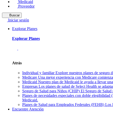
Medicaid
Proveedor
Buscar
Iniciar sesión
Explorar Planes
Explorar Planes
Atrás
Individual y familiar
Explore nuestros planes de seguro de
Medicare
Una mejor experiencia con Medicare comienza 
Medicaid
Nuestro plan de Medicaid le ayuda a llevar una 
Empresas
Los planes de salud de Select Health se adapta
Seguro de Salud para Niños (CHIP)
El Seguro de Salud p
Planes de necesidades especiales con doble elegibilidad
Medicaid.
Planes de Salud para Empleados Federales (FEHB)
Los 
Encuentre Atención