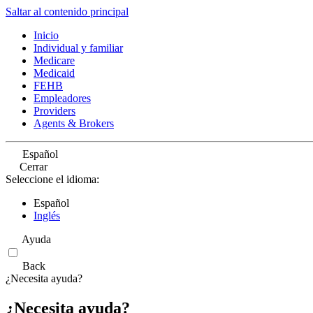
Saltar al contenido principal
Inicio
Individual y familiar
Medicare
Medicaid
FEHB
Empleadores
Providers
Agents & Brokers
Español
Cerrar
Seleccione el idioma:
Español
Inglés
Ayuda
Back
¿Necesita ayuda?
¿Necesita ayuda?