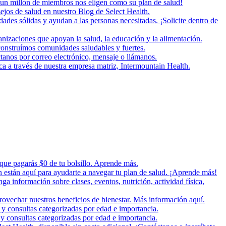
un millón de miembros nos eligen como su plan de salud!
ejos de salud en nuestro Blog de Select Health.
es sólidas y ayudan a las personas necesitadas. ¡Solicite dentro de
zaciones que apoyan la salud, la educación y la alimentación.
onstruímos comunidades saludables y fuertes.
tanos por correo electrónico, mensaje o llámanos.
ica a través de nuestra empresa matriz, Intermountain Health.
 que pagarás $0 de tu bolsillo. Aprende más.
n están aquí para ayudarte a navegar tu plan de salud. ¡Aprende más!
nga información sobre clases, eventos, nutrición, actividad física,
rovechar nuestros beneficios de bienestar. Más información aquí.
 y consultas categorizadas por edad e importancia.
y consultas categorizadas por edad e importancia.