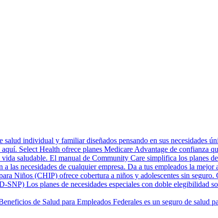
 salud individual y familiar diseñados pensando en sus necesidades únic
aquí. Select Health ofrece planes Medicare Advantage de confianza qu
vida saludable. El manual de Community Care simplifica los planes de Me
n a las necesidades de cualquier empresa. Da a tus empleados la mejor a
ara Niños (CHIP) ofrece cobertura a niños y adolescentes sin seguro. C
 (D-SNP)
Los planes de necesidades especiales con doble elegibilidad s
Beneficios de Salud para Empleados Federales es un seguro de salud par