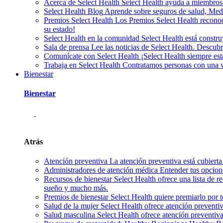
Acerca de Select Health
Select Health ayuda a miembros
Select Health Blog
Aprende sobre seguros de salud, Medic
Premios Select Health
Los Premios Select Health reconoc
su estado!
Select Health en la comunidad
Select Health está const
Sala de prensa
Lee las noticias de Select Health. Descu
Comunícate con Select Health
¡Select Health siempre es
Trabaja en Select Health
Contratamos personas con una var
Bienestar
Bienestar
Atrás
Atención preventiva
La atención preventiva está cubierta
Administradores de atención médica
Entender tus opcion
Recursos de bienestar
Select Health ofrece una lista de r
sueño y mucho más.
Premios de bienestar
Select Health quiere premiarlo por 
Salud de la mujer
Select Health ofrece atención preventi
Salud masculina
Select Health ofrece atención preventiv