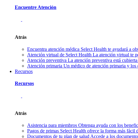
Encuentre Atención
Atrás
Encuentra atención médica
Select Health te ayudará a ob
Atención virtual de Select Health
La atención virtual te 
Atención preventiva
La atención preventiva está cubierta
Atención primaria
Un médico de atención primaria y los 
Recursos
Recursos
Atrás
Asistencia para miembros
Obtenga ayuda con los benefici
Pagos de primas
Select Health ofrece la forma más fácil
Documentos de tu plan de salud
Accede a los documentos