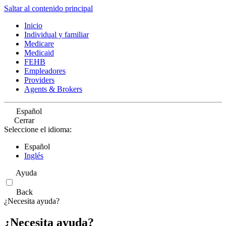
Saltar al contenido principal
Inicio
Individual y familiar
Medicare
Medicaid
FEHB
Empleadores
Providers
Agents & Brokers
Español
Cerrar
Seleccione el idioma:
Español
Inglés
Ayuda
Back
¿Necesita ayuda?
¿Necesita ayuda?