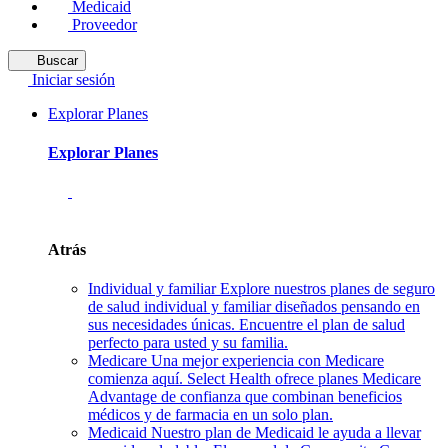
Medicaid
Proveedor
Buscar
Iniciar sesión
Explorar Planes
Explorar Planes
Atrás
Individual y familiar
Explore nuestros planes de seguro
de salud individual y familiar diseñados pensando en
sus necesidades únicas. Encuentre el plan de salud
perfecto para usted y su familia.
Medicare
Una mejor experiencia con Medicare
comienza aquí. Select Health ofrece planes Medicare
Advantage de confianza que combinan beneficios
médicos y de farmacia en un solo plan.
Medicaid
Nuestro plan de Medicaid le ayuda a llevar