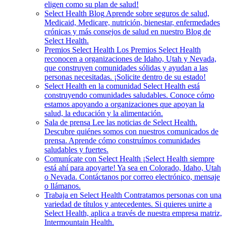
eligen como su plan de salud!
Select Health Blog
Aprende sobre seguros de salud,
Medicaid, Medicare, nutrición, bienestar, enfermedades
crónicas y más consejos de salud en nuestro Blog de
Select Health.
Premios Select Health
Los Premios Select Health
reconocen a organizaciones de Idaho, Utah y Nevada,
que construyen comunidades sólidas y ayudan a las
personas necesitadas. ¡Solicite dentro de su estado!
Select Health en la comunidad
Select Health está
construyendo comunidades saludables. Conoce cómo
estamos apoyando a organizaciones que apoyan la
salud, la educación y la alimentación.
Sala de prensa
Lee las noticias de Select Health.
Descubre quiénes somos con nuestros comunicados de
prensa. Aprende cómo construímos comunidades
saludables y fuertes.
Comunícate con Select Health
¡Select Health siempre
está ahí para apoyarte! Ya sea en Colorado, Idaho, Utah
o Nevada. Contáctanos por correo electrónico, mensaje
o llámanos.
Trabaja en Select Health
Contratamos personas con una
variedad de títulos y antecedentes. Si quieres unirte a
Select Health, aplica a través de nuestra empresa matriz,
Intermountain Health.