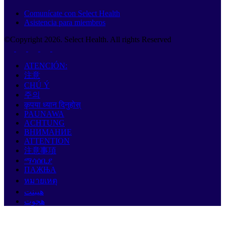
Comunícate con Select Health
Asistencia para miembros
©Copyright
2026
. Select Health. All rights Reserved
ATENCIÓN:
注意
CHÚ Ý
주의
कृपया ध्यान दिनुहोस्
PAUNAWA
ACHTUNG
ВНИМАНИЕ
ATTENTION
注意事項
ማሳሰቢያ
ПАЖЊА
หมายเหตุ
هيبنت
هجوت