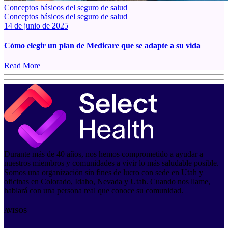
Conceptos básicos del seguro de salud
Conceptos básicos del seguro de salud
14 de junio de 2025
Cómo elegir un plan de Medicare que se adapte a su vida
Read More
Durante más de 40 años, nos hemos comprometido a ayudar a
nuestros miembros y comunidades a vivir lo más saludable posible.
Somos una organización sin fines de lucro con sede en Utah y
oficinas en Colorado, Idaho, Nevada y Utah. Cuando nos llame,
hablará con una persona real que conoce su comunidad.
AVISOS