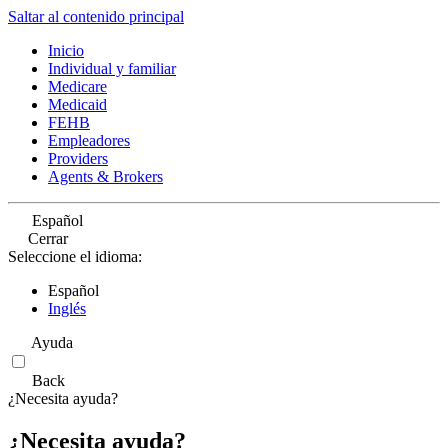
Saltar al contenido principal
Inicio
Individual y familiar
Medicare
Medicaid
FEHB
Empleadores
Providers
Agents & Brokers
Español
Cerrar
Seleccione el idioma:
Español
Inglés
Ayuda
Back
¿Necesita ayuda?
¿Necesita ayuda?