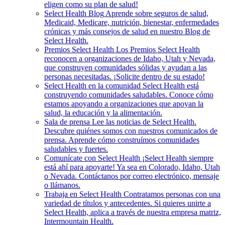
eligen como su plan de salud!
Select Health Blog
Aprende sobre seguros de salud,
Medicaid, Medicare, nutrición, bienestar, enfermedades
crónicas y más consejos de salud en nuestro Blog de
Select Health.
Premios Select Health
Los Premios Select Health
reconocen a organizaciones de Idaho, Utah y Nevada,
que construyen comunidades sólidas y ayudan a las
personas necesitadas. ¡Solicite dentro de su estado!
Select Health en la comunidad
Select Health está
construyendo comunidades saludables. Conoce cómo
estamos apoyando a organizaciones que apoyan la
salud, la educación y la alimentación.
Sala de prensa
Lee las noticias de Select Health.
Descubre quiénes somos con nuestros comunicados de
prensa. Aprende cómo construímos comunidades
saludables y fuertes.
Comunícate con Select Health
¡Select Health siempre
está ahí para apoyarte! Ya sea en Colorado, Idaho, Utah
o Nevada. Contáctanos por correo electrónico, mensaje
o llámanos.
Trabaja en Select Health
Contratamos personas con una
variedad de títulos y antecedentes. Si quieres unirte a
Select Health, aplica a través de nuestra empresa matriz,
Intermountain Health.