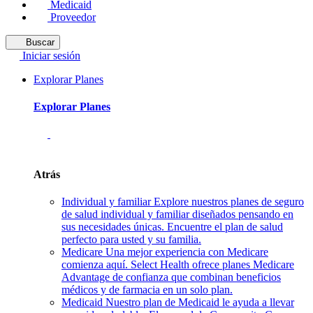
Medicaid
Proveedor
Buscar
Iniciar sesión
Explorar Planes
Explorar Planes
Atrás
Individual y familiar
Explore nuestros planes de seguro
de salud individual y familiar diseñados pensando en
sus necesidades únicas. Encuentre el plan de salud
perfecto para usted y su familia.
Medicare
Una mejor experiencia con Medicare
comienza aquí. Select Health ofrece planes Medicare
Advantage de confianza que combinan beneficios
médicos y de farmacia en un solo plan.
Medicaid
Nuestro plan de Medicaid le ayuda a llevar