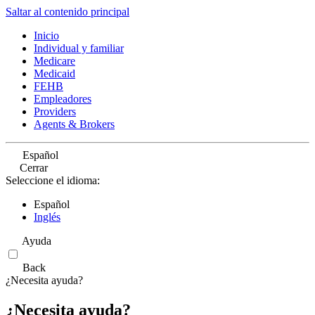
Saltar al contenido principal
Inicio
Individual y familiar
Medicare
Medicaid
FEHB
Empleadores
Providers
Agents & Brokers
Español
Cerrar
Seleccione el idioma:
Español
Inglés
Ayuda
Back
¿Necesita ayuda?
¿Necesita ayuda?