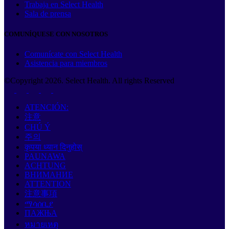
Trabaja en Select Health
Sala de prensa
COMUNÍQUESE CON NOSOTROS
Comunícate con Select Health
Asistencia para miembros
©Copyright
2026
. Select Health. All rights Reserved
ATENCIÓN:
注意
CHÚ Ý
주의
कृपया ध्यान दिनुहोस्
PAUNAWA
ACHTUNG
ВНИМАНИЕ
ATTENTION
注意事項
ማሳሰቢያ
ПАЖЊА
หมายเหตุ