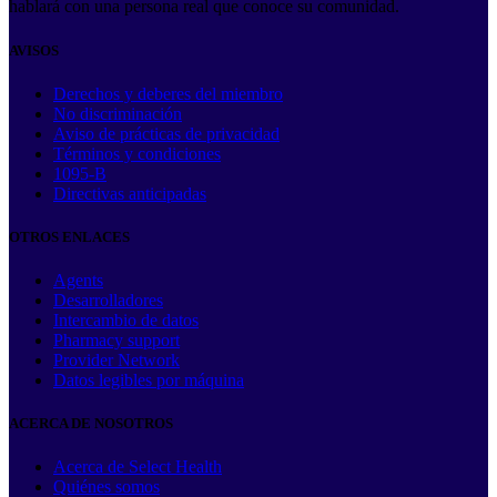
hablará con una persona real que conoce su comunidad.
AVISOS
Derechos y deberes del miembro
No discriminación
Aviso de prácticas de privacidad
Términos y condiciones
1095-B
Directivas anticipadas
OTROS ENLACES
Agents
Desarrolladores
Intercambio de datos
Pharmacy support
Provider Network
Datos legibles por máquina
ACERCA DE NOSOTROS
Acerca de Select Health
Quiénes somos