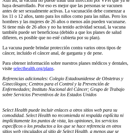
Aun así, la vacuna no puede tratar una infección por VPH que ya se
haya desarrollado. Por eso es mejor que las personas se vacunen
antes de ser sexualmente activas. La vacunación debe comenzar a
los 11 o 12 años, tanto para los niños como para las niñas. Pero los
hombres y las mujeres de 26 años o menos aún pueden vacunarse.
Si tiene más de 26 años y no ha tenido actividad sexual, la vacuna
también puede ser beneficiosa (debido a que los planes de salud
difieren, es posible que no esté cubierta por su plan).
La vacuna puede brindar protección contra varios otros tipos de
cáncer, incluido el cáncer anal, de garganta y de pene.
Para obtener información sobre nuestros planes médicos y dentales,
visite
selecthealth.org/plans
.
Referencias adicionales: Colegio Estadounidense de Obstetras y
Ginecólogos; Centros para el Control y la Prevención de
Enfermedades; Instituto Nacional del Cáncer; Grupo de Trabajo
sobre Servicios Preventivos de los Estados Unidos
Select Health puede incluir enlaces a otros sitios web para su
comodidad. Select Health no recomienda ni respalda explícita ni
implícitamente los puntos de vista, las opiniones, los servicios
específicos o los productos a los que se hace referencia en otros
sitios web vinculados al sitio de Select Health, a menos que se