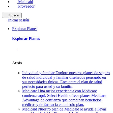
Medicaid
Proveedor
Buscar
Iniciar sesión
Explorar Planes
Explorar Planes
Atrás
Individual y familiar
Explore nuestros planes de seguro
de salud individual y familiar diseñados pensando en
sus necesidades únicas. Encuentre el plan de salud
perfecto para usted y su familia.
Medicare
Una mejor experiencia con Medicare
comienza aquí. Select Health ofrece planes Medicare
Advantage de confianza que combinan beneficios
médicos y de farmacia en un solo plan.
Medicaid
Nuestro plan de Medicaid le ayuda a llevar