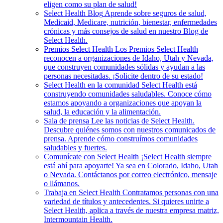
eligen como su plan de salud!
Select Health Blog
Aprende sobre seguros de salud,
Medicaid, Medicare, nutrición, bienestar, enfermedades
crónicas y más consejos de salud en nuestro Blog de
Select Health.
Premios Select Health
Los Premios Select Health
reconocen a organizaciones de Idaho, Utah y Nevada,
que construyen comunidades sólidas y ayudan a las
personas necesitadas. ¡Solicite dentro de su estado!
Select Health en la comunidad
Select Health está
construyendo comunidades saludables. Conoce cómo
estamos apoyando a organizaciones que apoyan la
salud, la educación y la alimentación.
Sala de prensa
Lee las noticias de Select Health.
Descubre quiénes somos con nuestros comunicados de
prensa. Aprende cómo construímos comunidades
saludables y fuertes.
Comunícate con Select Health
¡Select Health siempre
está ahí para apoyarte! Ya sea en Colorado, Idaho, Utah
o Nevada. Contáctanos por correo electrónico, mensaje
o llámanos.
Trabaja en Select Health
Contratamos personas con una
variedad de títulos y antecedentes. Si quieres unirte a
Select Health, aplica a través de nuestra empresa matriz,
Intermountain Health.