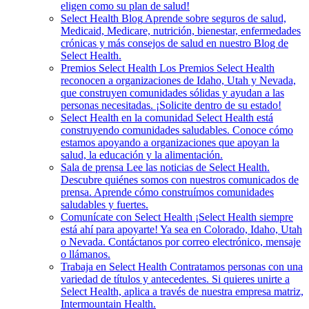
eligen como su plan de salud!
Select Health Blog
Aprende sobre seguros de salud,
Medicaid, Medicare, nutrición, bienestar, enfermedades
crónicas y más consejos de salud en nuestro Blog de
Select Health.
Premios Select Health
Los Premios Select Health
reconocen a organizaciones de Idaho, Utah y Nevada,
que construyen comunidades sólidas y ayudan a las
personas necesitadas. ¡Solicite dentro de su estado!
Select Health en la comunidad
Select Health está
construyendo comunidades saludables. Conoce cómo
estamos apoyando a organizaciones que apoyan la
salud, la educación y la alimentación.
Sala de prensa
Lee las noticias de Select Health.
Descubre quiénes somos con nuestros comunicados de
prensa. Aprende cómo construímos comunidades
saludables y fuertes.
Comunícate con Select Health
¡Select Health siempre
está ahí para apoyarte! Ya sea en Colorado, Idaho, Utah
o Nevada. Contáctanos por correo electrónico, mensaje
o llámanos.
Trabaja en Select Health
Contratamos personas con una
variedad de títulos y antecedentes. Si quieres unirte a
Select Health, aplica a través de nuestra empresa matriz,
Intermountain Health.