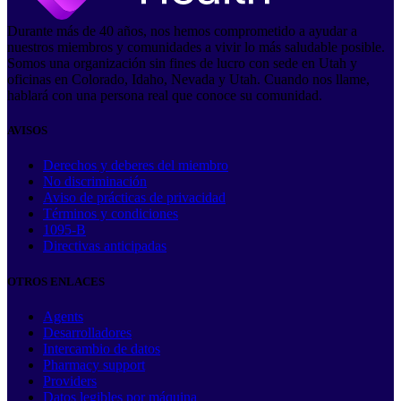
Durante más de 40 años, nos hemos comprometido a ayudar a
nuestros miembros y comunidades a vivir lo más saludable posible.
Somos una organización sin fines de lucro con sede en Utah y
oficinas en Colorado, Idaho, Nevada y Utah. Cuando nos llame,
hablará con una persona real que conoce su comunidad.
AVISOS
Derechos y deberes del miembro
No discriminación
Aviso de prácticas de privacidad
Términos y condiciones
1095-B
Directivas anticipadas
OTROS ENLACES
Agents
Desarrolladores
Intercambio de datos
Pharmacy support
Providers
Datos legibles por máquina