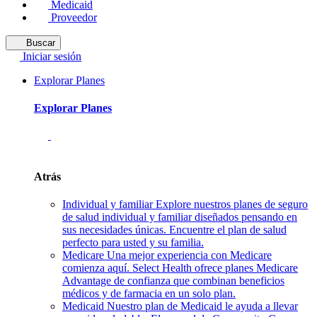
Medicaid
Proveedor
Buscar
Iniciar sesión
Explorar Planes
Explorar Planes
Atrás
Individual y familiar
Explore nuestros planes de seguro
de salud individual y familiar diseñados pensando en
sus necesidades únicas. Encuentre el plan de salud
perfecto para usted y su familia.
Medicare
Una mejor experiencia con Medicare
comienza aquí. Select Health ofrece planes Medicare
Advantage de confianza que combinan beneficios
médicos y de farmacia en un solo plan.
Medicaid
Nuestro plan de Medicaid le ayuda a llevar