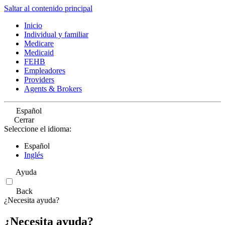
Saltar al contenido principal
Inicio
Individual y familiar
Medicare
Medicaid
FEHB
Empleadores
Providers
Agents & Brokers
Español
Cerrar
Seleccione el idioma:
Español
Inglés
Ayuda
Back
¿Necesita ayuda?
¿Necesita ayuda?