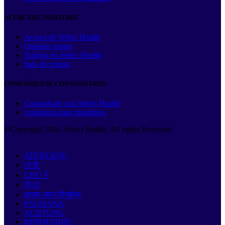
ACERCA DE NOSOTROS
Acerca de Select Health
Quiénes somos
Trabaja en Select Health
Sala de prensa
COMUNÍQUESE CON NOSOTROS
Comunícate con Select Health
Asistencia para miembros
©Copyright
2026
. Select Health. All rights Reserved
ATENCIÓN:
注意
CHÚ Ý
주의
कृपया ध्यान दिनुहोस्
PAUNAWA
ACHTUNG
ВНИМАНИЕ