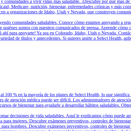
 y comunidades a vivir vidas más saludable. ¡Descubre por qué más de 
aid, Medicare, nutrición, bienestar, enfermedades crónicas y más cons
en a organizaciones de Idaho, Utah y Nevada, que construyen comunidad
ruyendo comunidades saludables. Conoce cómo estamos apoyando a organi
bre quiénes somos con nuestros comunicados de prensa. Aprende cómo c
tá ahí para apoyarte! Ya sea en Colorado, Idaho, Utah o Nevada. Contác
iedad de títulos y antecedentes. Si quieres unirte a Select Health, apl
 al 100 % en la mayoría de los planes de Select Health, lo que significa
es de atención médica puede ser difícil. Los administradores de atenció
ecursos de bienestar para ayudarle a desarrollar hábitos saludables. Obte
tomar decisiones de vida saludables. Aquí le explicamos cómo puede ap
va para mujeres. Descubre exámenes preventivos, controles de bienestar
a para hombres. Descubre exámenes preventivos, controles de bienestar 