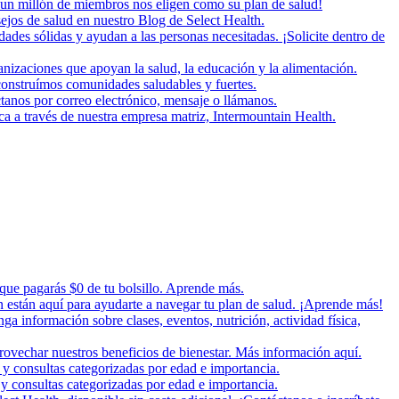
un millón de miembros nos eligen como su plan de salud!
ejos de salud en nuestro Blog de Select Health.
es sólidas y ayudan a las personas necesitadas. ¡Solicite dentro de
zaciones que apoyan la salud, la educación y la alimentación.
onstruímos comunidades saludables y fuertes.
tanos por correo electrónico, mensaje o llámanos.
ica a través de nuestra empresa matriz, Intermountain Health.
 que pagarás $0 de tu bolsillo. Aprende más.
n están aquí para ayudarte a navegar tu plan de salud. ¡Aprende más!
nga información sobre clases, eventos, nutrición, actividad física,
rovechar nuestros beneficios de bienestar. Más información aquí.
 y consultas categorizadas por edad e importancia.
y consultas categorizadas por edad e importancia.