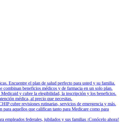
as. Encuentre el plan de salud perfecto para usted y su familia.
e combinan beneficios médicos y de farmacia en un solo plan.
dicaid y cubre la elegibilidad, la inscripción y los beneficios.
tención médica, al precio que necesitas.
HIP cubre revisiones rutinarias, servicios de emergencia y más.
on para aquellos que califican tanto para Medicare como para
a empleados federales, jubilados y sus familias ¡Conócelo ahora!