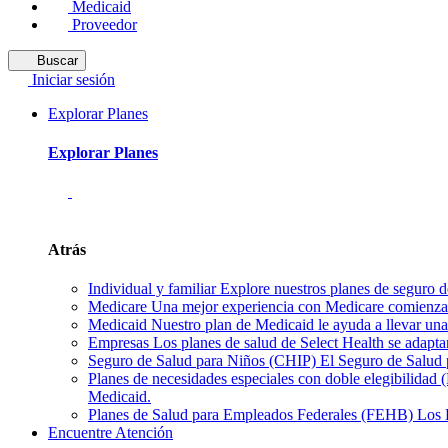
Medicaid
Proveedor
Buscar
Iniciar sesión
Explorar Planes
Explorar Planes
Atrás
Individual y familiar
Explore nuestros planes de seguro de
Medicare
Una mejor experiencia con Medicare comienza 
Medicaid
Nuestro plan de Medicaid le ayuda a llevar una 
Empresas
Los planes de salud de Select Health se adapta
Seguro de Salud para Niños (CHIP)
El Seguro de Salud p
Planes de necesidades especiales con doble elegibilidad
Medicaid.
Planes de Salud para Empleados Federales (FEHB)
Los 
Encuentre Atención