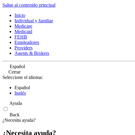
Saltar al contenido principal
Inicio
Individual y familiar
Medicare
Medicaid
FEHB
Empleadores
Providers
Agents & Brokers
Español
Cerrar
Seleccione el idioma:
Español
Inglés
Ayuda
Back
¿Necesita ayuda?
¿Necesita ayuda?