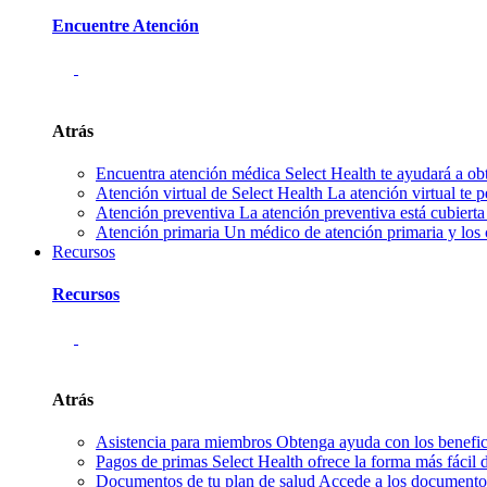
Encuentre Atención
Atrás
Encuentra atención médica
Select Health te ayudará a ob
Atención virtual de Select Health
La atención virtual te 
Atención preventiva
La atención preventiva está cubierta
Atención primaria
Un médico de atención primaria y los 
Recursos
Recursos
Atrás
Asistencia para miembros
Obtenga ayuda con los benefici
Pagos de primas
Select Health ofrece la forma más fácil
Documentos de tu plan de salud
Accede a los documentos