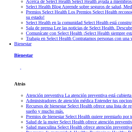
Acerca de Select Health
Select Health ayuda a miembros
Select Health Blog
Aprende sobre seguros de salud, Medic
Premios Select Health
Los Premios Select Health reconoc
su estado!
Select Health en la comunidad
Select Health está const
Sala de prensa
Lee las noticias de Select Health. Descu
Comunícate con Select Health
¡Select Health siempre es
Trabaja en Select Health
Contratamos personas con una var
Bienestar
Bienestar
Atrás
Atención preventiva
La atención preventiva está cubierta
Administradores de atención médica
Entender tus opcion
Recursos de bienestar
Select Health ofrece una lista de r
sueño y mucho más.
Premios de bienestar
Select Health quiere premiarlo por 
Salud de la mujer
Select Health ofrece atención preventi
Salud masculina
Select Health ofrece atención preventiv