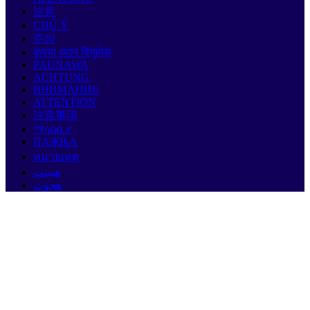
注意
CHÚ Ý
주의
कृपया ध्यान दिनुहोस्
PAUNAWA
ACHTUNG
ВНИМАНИЕ
ATTENTION
注意事項
ማሳሰቢያ
ПАЖЊА
หมายเหตุ
هيبنت
هجوت