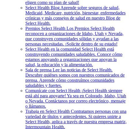
eligen como su plan de salud!
Select Health Blog
Aprende sobre seguros de salud,
Medicaid, Medicare, nutrición, bienestar, enfermedades
crónicas y más consejos de salud en nuestro Blog de
Select Health.
Premios Select Health
Los Premios Select Health
reconocen a organizaciones de Idaho, Utah y Nevada,
que construyen comunidades sólidas y ayudan a las
personas necesitadas. ¡Solicite dentro de su estado!
Select Health en la comunidad
Select Health está
construyendo comunidades saludables. Conoce cómo
estamos apoyando a organizaciones que apoyan la
salud, la educación y la alimentación.
Sala de prensa
Lee las noticias de Select Health.
Descubre quiénes somos con nuestros comunicados de
prensa. Aprende cómo construímos comunidades
saludables y fuertes.
Comunícate con Select Health
¡Select Health siempre
está ahí para apoyarte! Ya sea en Colorado, Idaho, Utah
o Nevada. Contáctanos por correo electrónico, mensaje
o llámanos.
Trabaja en Select Health
Contratamos personas con una
variedad de títulos y antecedentes. Si quieres unirte a
Select Health, aplica a través de nuestra empresa matriz,
Intermountain Health.