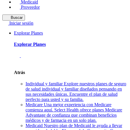
Medicaid
Proveedor
Buscar
Iniciar sesión
Explorar Planes
Explorar Planes
Atrás
Individual y familiar
Explore nuestros planes de seguro
de salud individual y familiar diseñados pensando en
sus necesidades únicas. Encuentre el plan de salud
perfecto para usted y su familia.
Medicare
Una mejor experiencia con Medicare
comienza aquí. Select Health ofrece planes Medicare
Advantage de confianza que combinan beneficios
médicos y de farmacia en un solo plan.
Medicaid
Nuestro plan de Medicaid le ayuda a llevar