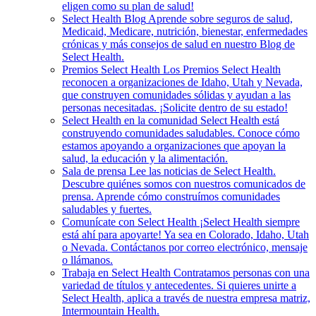
eligen como su plan de salud!
Select Health Blog
Aprende sobre seguros de salud,
Medicaid, Medicare, nutrición, bienestar, enfermedades
crónicas y más consejos de salud en nuestro Blog de
Select Health.
Premios Select Health
Los Premios Select Health
reconocen a organizaciones de Idaho, Utah y Nevada,
que construyen comunidades sólidas y ayudan a las
personas necesitadas. ¡Solicite dentro de su estado!
Select Health en la comunidad
Select Health está
construyendo comunidades saludables. Conoce cómo
estamos apoyando a organizaciones que apoyan la
salud, la educación y la alimentación.
Sala de prensa
Lee las noticias de Select Health.
Descubre quiénes somos con nuestros comunicados de
prensa. Aprende cómo construímos comunidades
saludables y fuertes.
Comunícate con Select Health
¡Select Health siempre
está ahí para apoyarte! Ya sea en Colorado, Idaho, Utah
o Nevada. Contáctanos por correo electrónico, mensaje
o llámanos.
Trabaja en Select Health
Contratamos personas con una
variedad de títulos y antecedentes. Si quieres unirte a
Select Health, aplica a través de nuestra empresa matriz,
Intermountain Health.