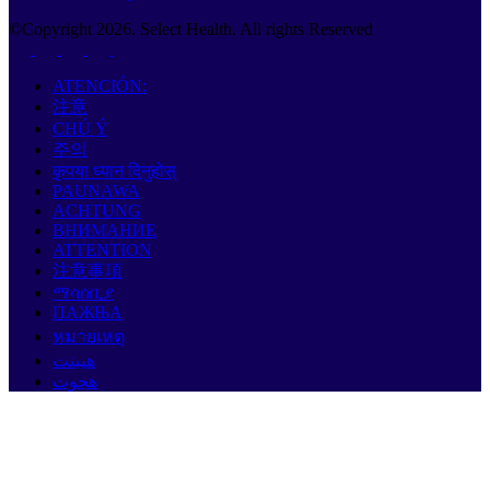
©Copyright
2026
. Select Health. All rights Reserved
ATENCIÓN:
注意
CHÚ Ý
주의
कृपया ध्यान दिनुहोस्
PAUNAWA
ACHTUNG
ВНИМАНИЕ
ATTENTION
注意事項
ማሳሰቢያ
ПАЖЊА
หมายเหตุ
هيبنت
هجوت