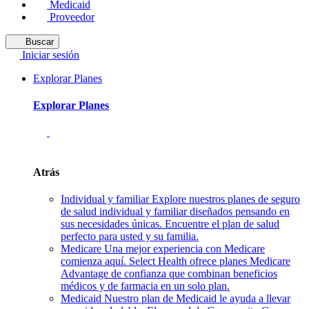
Medicaid
Proveedor
Buscar
Iniciar sesión
Explorar Planes
Explorar Planes
Atrás
Individual y familiar
Explore nuestros planes de seguro
de salud individual y familiar diseñados pensando en
sus necesidades únicas. Encuentre el plan de salud
perfecto para usted y su familia.
Medicare
Una mejor experiencia con Medicare
comienza aquí. Select Health ofrece planes Medicare
Advantage de confianza que combinan beneficios
médicos y de farmacia en un solo plan.
Medicaid
Nuestro plan de Medicaid le ayuda a llevar