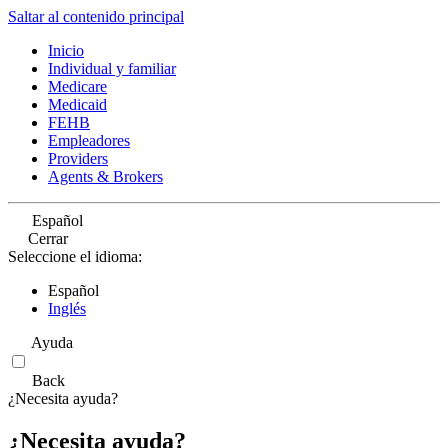
Saltar al contenido principal
Inicio
Individual y familiar
Medicare
Medicaid
FEHB
Empleadores
Providers
Agents & Brokers
Español
Cerrar
Seleccione el idioma:
Español
Inglés
Ayuda
Back
¿Necesita ayuda?
¿Necesita ayuda?