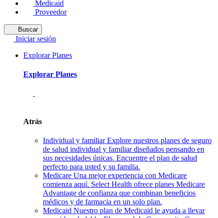
Medicaid
Proveedor
Buscar
Iniciar sesión
Explorar Planes
Explorar Planes
Atrás
Individual y familiar
Explore nuestros planes de seguro
de salud individual y familiar diseñados pensando en
sus necesidades únicas. Encuentre el plan de salud
perfecto para usted y su familia.
Medicare
Una mejor experiencia con Medicare
comienza aquí. Select Health ofrece planes Medicare
Advantage de confianza que combinan beneficios
médicos y de farmacia en un solo plan.
Medicaid
Nuestro plan de Medicaid le ayuda a llevar