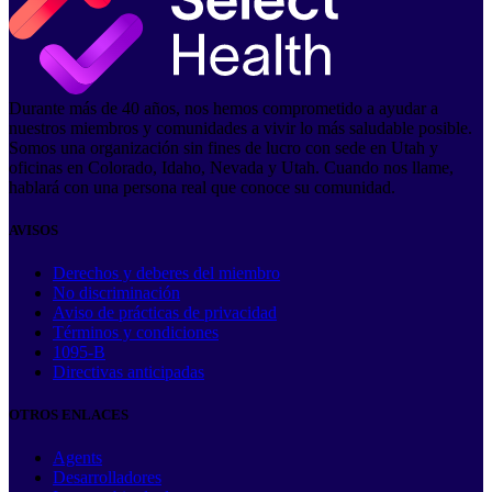
Durante más de 40 años, nos hemos comprometido a ayudar a
nuestros miembros y comunidades a vivir lo más saludable posible.
Somos una organización sin fines de lucro con sede en Utah y
oficinas en Colorado, Idaho, Nevada y Utah. Cuando nos llame,
hablará con una persona real que conoce su comunidad.
AVISOS
Derechos y deberes del miembro
No discriminación
Aviso de prácticas de privacidad
Términos y condiciones
1095-B
Directivas anticipadas
OTROS ENLACES
Agents
Desarrolladores