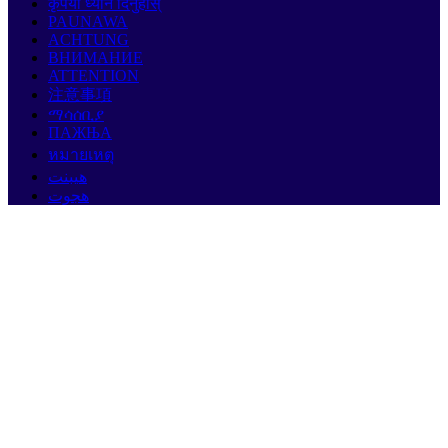
कृपया ध्यान दिनुहोस्
PAUNAWA
ACHTUNG
ВНИМАНИЕ
ATTENTION
注意事項
ማሳሰቢያ
ПАЖЊА
หมายเหตุ
هيبنت
هجوت