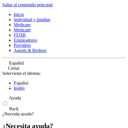
Saltar al contenido principal
Inicio
Individual y familiar
Medicare
Medicaid
FEHB
Empleadores
Providers
Agents & Brokers
Español
Cerrar
Seleccione el idioma:
Español
Inglés
Ayuda
Back
¿Necesita ayuda?
¿Necesita ayuda?