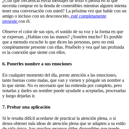
¿Con qué frecuencia envía mensajes de texto o piensa en lo que
necesita comprar en la tienda de comestibles mientras alguien intenta
tener una conversación con usted? La próxima vez que hable con un
amigo o incluso con un desconocido,
esté completamente
presente
con él.
Observe el color de sus ojos, el sonido de su voz y la forma en que
se expresan. ¿Hablan con las manos? ¿Sonríen mucho? Es posible
que a menudo escuche lo que dicen las personas, pero no está
completamente presente con ellas. Pruébelo y vea qué tan profunda
es la conexión que siente con ellos.
6. Ponerles nombre a sus emociones
En cualquier momento del día, preste atención a las emociones,
tanto buenas como malas, que van y vienen y póngale un nombre a
lo que siente. No es necesario que las entienda por completo, pero
notarlas y darles un nombre puede ayudarle a aceptarlas, procesarlas
y luego dejarlas ir.
7. Probar una aplicación
Si le resulta difícil acordarse de practicar la atención plena, o si
desea obtener más ideas de atención plena que se adapten a su estilo
de vida único, hay muchos recursos útiles disponibles que puede