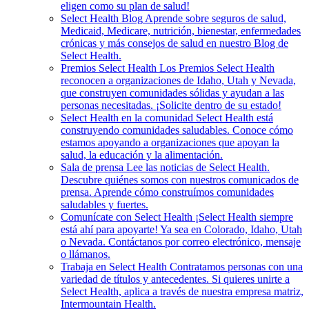
eligen como su plan de salud!
Select Health Blog
Aprende sobre seguros de salud,
Medicaid, Medicare, nutrición, bienestar, enfermedades
crónicas y más consejos de salud en nuestro Blog de
Select Health.
Premios Select Health
Los Premios Select Health
reconocen a organizaciones de Idaho, Utah y Nevada,
que construyen comunidades sólidas y ayudan a las
personas necesitadas. ¡Solicite dentro de su estado!
Select Health en la comunidad
Select Health está
construyendo comunidades saludables. Conoce cómo
estamos apoyando a organizaciones que apoyan la
salud, la educación y la alimentación.
Sala de prensa
Lee las noticias de Select Health.
Descubre quiénes somos con nuestros comunicados de
prensa. Aprende cómo construímos comunidades
saludables y fuertes.
Comunícate con Select Health
¡Select Health siempre
está ahí para apoyarte! Ya sea en Colorado, Idaho, Utah
o Nevada. Contáctanos por correo electrónico, mensaje
o llámanos.
Trabaja en Select Health
Contratamos personas con una
variedad de títulos y antecedentes. Si quieres unirte a
Select Health, aplica a través de nuestra empresa matriz,
Intermountain Health.