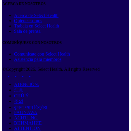
ACERCA DE NOSOTROS
Acerca de Select Health
Quiénes somos
Trabaja en Select Health
Sala de prensa
COMUNÍQUESE CON NOSOTROS
Comunícate con Select Health
Asistencia para miembros
©Copyright
2026
. Select Health. All rights Reserved
ATENCIÓN:
注意
CHÚ Ý
주의
कृपया ध्यान दिनुहोस्
PAUNAWA
ACHTUNG
ВНИМАНИЕ
ATTENTION