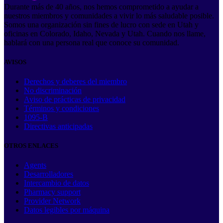
Durante más de 40 años, nos hemos comprometido a ayudar a
nuestros miembros y comunidades a vivir lo más saludable posible.
Somos una organización sin fines de lucro con sede en Utah y
oficinas en Colorado, Idaho, Nevada y Utah. Cuando nos llame,
hablará con una persona real que conoce su comunidad.
AVISOS
Derechos y deberes del miembro
No discriminación
Aviso de prácticas de privacidad
Términos y condiciones
1095-B
Directivas anticipadas
OTROS ENLACES
Agents
Desarrolladores
Intercambio de datos
Pharmacy support
Provider Network
Datos legibles por máquina