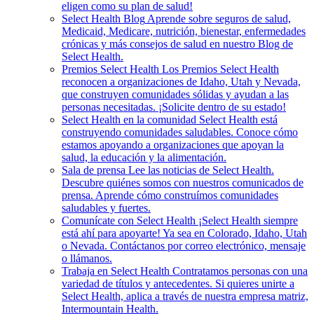
eligen como su plan de salud!
Select Health Blog
Aprende sobre seguros de salud,
Medicaid, Medicare, nutrición, bienestar, enfermedades
crónicas y más consejos de salud en nuestro Blog de
Select Health.
Premios Select Health
Los Premios Select Health
reconocen a organizaciones de Idaho, Utah y Nevada,
que construyen comunidades sólidas y ayudan a las
personas necesitadas. ¡Solicite dentro de su estado!
Select Health en la comunidad
Select Health está
construyendo comunidades saludables. Conoce cómo
estamos apoyando a organizaciones que apoyan la
salud, la educación y la alimentación.
Sala de prensa
Lee las noticias de Select Health.
Descubre quiénes somos con nuestros comunicados de
prensa. Aprende cómo construímos comunidades
saludables y fuertes.
Comunícate con Select Health
¡Select Health siempre
está ahí para apoyarte! Ya sea en Colorado, Idaho, Utah
o Nevada. Contáctanos por correo electrónico, mensaje
o llámanos.
Trabaja en Select Health
Contratamos personas con una
variedad de títulos y antecedentes. Si quieres unirte a
Select Health, aplica a través de nuestra empresa matriz,
Intermountain Health.