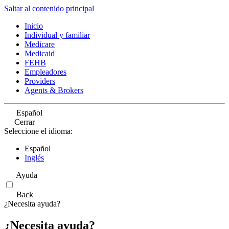
Saltar al contenido principal
Inicio
Individual y familiar
Medicare
Medicaid
FEHB
Empleadores
Providers
Agents & Brokers
Español
Cerrar
Seleccione el idioma:
Español
Inglés
Ayuda
Back
¿Necesita ayuda?
¿Necesita ayuda?