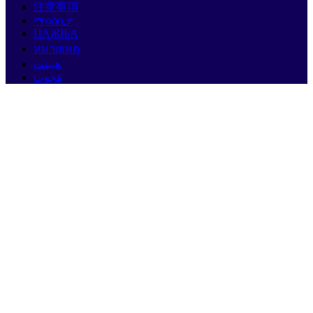
注意事項
ማሳሰቢያ
ПАЖЊА
หมายเหตุ
هيبنت
هجوت