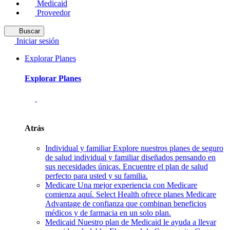
Medicaid
Proveedor
Buscar
Iniciar sesión
Explorar Planes
Explorar Planes
Atrás
Individual y familiar
Explore nuestros planes de seguro
de salud individual y familiar diseñados pensando en
sus necesidades únicas. Encuentre el plan de salud
perfecto para usted y su familia.
Medicare
Una mejor experiencia con Medicare
comienza aquí. Select Health ofrece planes Medicare
Advantage de confianza que combinan beneficios
médicos y de farmacia en un solo plan.
Medicaid
Nuestro plan de Medicaid le ayuda a llevar