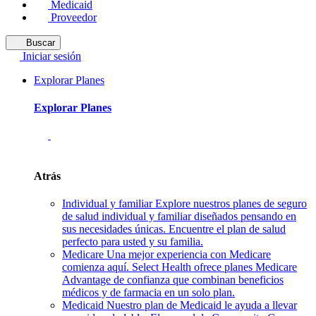
Medicaid
Proveedor
Buscar
Iniciar sesión
Explorar Planes
Explorar Planes
Atrás
Individual y familiar
Explore nuestros planes de seguro
de salud individual y familiar diseñados pensando en
sus necesidades únicas. Encuentre el plan de salud
perfecto para usted y su familia.
Medicare
Una mejor experiencia con Medicare
comienza aquí. Select Health ofrece planes Medicare
Advantage de confianza que combinan beneficios
médicos y de farmacia en un solo plan.
Medicaid
Nuestro plan de Medicaid le ayuda a llevar