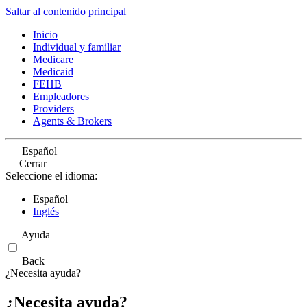
Saltar al contenido principal
Inicio
Individual y familiar
Medicare
Medicaid
FEHB
Empleadores
Providers
Agents & Brokers
Español
Cerrar
Seleccione el idioma:
Español
Inglés
Ayuda
Back
¿Necesita ayuda?
¿Necesita ayuda?