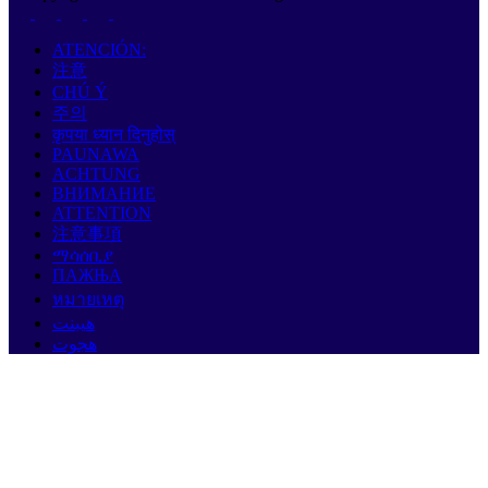
ATENCIÓN:
注意
CHÚ Ý
주의
कृपया ध्यान दिनुहोस्
PAUNAWA
ACHTUNG
ВНИМАНИЕ
ATTENTION
注意事項
ማሳሰቢያ
ПАЖЊА
หมายเหตุ
هيبنت
هجوت