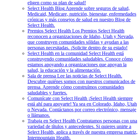
eligen como su plan de salud!
Select Health Blog
Aprende sobre seguros de salud,
Medicaid, Medicare, nutrición, bienestar, enfermedades
crónicas y más consejos de salud en nuestro Blog de
Select Health.
Premios Select Health
Los Premios Select Health
reconocen a organizaciones de Idaho, Utah y Nevada,
que construyen comunidades sólidas y ayudan a las
personas necesitadas. ¡Solicite dentro de su estado!
Select Health en la comunidad
Select Health está
construyendo comunidades saludables. Conoce cómo
estamos apoyando a organizaciones que apoyan la
salud, la educación y la alimentación.
Sala de prensa
Lee las noticias de Select Health.
Descubre quiénes somos con nuestros comunicados de
prensa. Aprende cómo construímos comunidades
saludables y fuertes.
Comunícate con Select Health
¡Select Health siempre
está ahí para apoyarte! Ya sea en Colorado, Idaho, Utah
o Nevada. Contáctanos por correo electrónico, mensaje
o llámanos.
Trabaja en Select Health
Contratamos personas con una
variedad de títulos y antecedentes. Si quieres unirte a
Select Health, aplica a través de nuestra empresa matriz,
Intermountain Health.