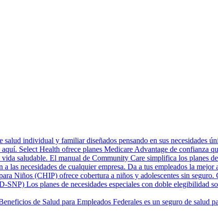
 salud individual y familiar diseñados pensando en sus necesidades únic
aquí. Select Health ofrece planes Medicare Advantage de confianza qu
vida saludable. El manual de Community Care simplifica los planes de Me
n a las necesidades de cualquier empresa. Da a tus empleados la mejor a
ara Niños (CHIP) ofrece cobertura a niños y adolescentes sin seguro. C
 (D-SNP)
Los planes de necesidades especiales con doble elegibilidad s
Beneficios de Salud para Empleados Federales es un seguro de salud par