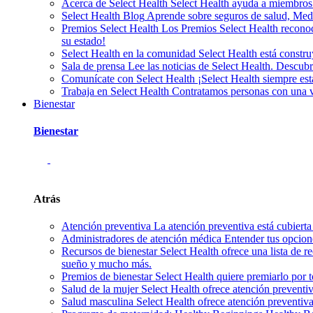
Acerca de Select Health
Select Health ayuda a miembros
Select Health Blog
Aprende sobre seguros de salud, Medic
Premios Select Health
Los Premios Select Health reconoc
su estado!
Select Health en la comunidad
Select Health está const
Sala de prensa
Lee las noticias de Select Health. Descu
Comunícate con Select Health
¡Select Health siempre es
Trabaja en Select Health
Contratamos personas con una var
Bienestar
Bienestar
Atrás
Atención preventiva
La atención preventiva está cubierta
Administradores de atención médica
Entender tus opcion
Recursos de bienestar
Select Health ofrece una lista de r
sueño y mucho más.
Premios de bienestar
Select Health quiere premiarlo por 
Salud de la mujer
Select Health ofrece atención preventi
Salud masculina
Select Health ofrece atención preventiv