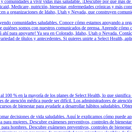
 y comunidades a vivir vidas más saludable. ¡Descubre por qué más de 
aid, Medicare, nutrición, bienestar, enfermedades crónicas y más cons
en a organizaciones de Idaho, Utah y Nevada, que construyen comunidad
ruyendo comunidades saludables. Conoce cómo estamos apoyando a organi
bre quiénes somos con nuestros comunicados de prensa. Aprende cómo c
tá ahí para apoyarte! Ya sea en Colorado, Idaho, Utah o Nevada. Contác
iedad de títulos y antecedentes. Si quieres unirte a Select Health, apl
 al 100 % en la mayoría de los planes de Select Health, lo que significa
es de atención médica puede ser difícil. Los administradores de atenció
ecursos de bienestar para ayudarle a desarrollar hábitos saludables. Obte
tomar decisiones de vida saludables. Aquí le explicamos cómo puede ap
va para mujeres. Descubre exámenes preventivos, controles de bienestar
a para hombres. Descubre exámenes preventivos, controles de bienestar 