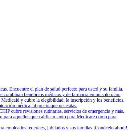
as. Encuentre el plan de salud perfecto para usted y su familia.
e combinan beneficios médicos y de farmacia en un solo plan.
dicaid y cubre la elegibilidad, la inscripción y los beneficios.
tención médica, al precio que necesitas.
HIP cubre revisiones rutinarias, servicios de emergencia y más.
on para aquellos que califican tanto para Medicare como para
a empleados federales, jubilados y sus familias ¡Conócelo ahora!