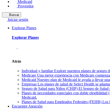
Medicaid
Proveedor
Buscar
Iniciar sesión
Explorar Planes
Explorar Planes
Atrás
Individual y familiar
Explore nuestros planes de seguro de
Medicare
Una mejor experiencia con Medicare comienza 
Medicaid
Nuestro plan de Medicaid le ayuda a llevar una 
Empresas
Los planes de salud de Select Health se adapta
Seguro de Salud para Niños (CHIP)
El Seguro de Salud p
Planes de necesidades especiales con doble elegibilidad
Medicaid.
Planes de Salud para Empleados Federales (FEHB)
Los 
Encuentre Atención