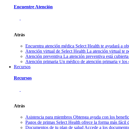
Encuentre Atención
Atrás
Encuentra atención médica
Select Health te ayudará a ob
Atención virtual de Select Health
La atención virtual te 
Atención preventiva
La atención preventiva está cubierta
Atención primaria
Un médico de atención primaria y los 
Recursos
Recursos
Atrás
Asistencia para miembros
Obtenga ayuda con los benefici
Pagos de primas
Select Health ofrece la forma más fácil
Documentos de tu plan de salud
Accede a los documentos