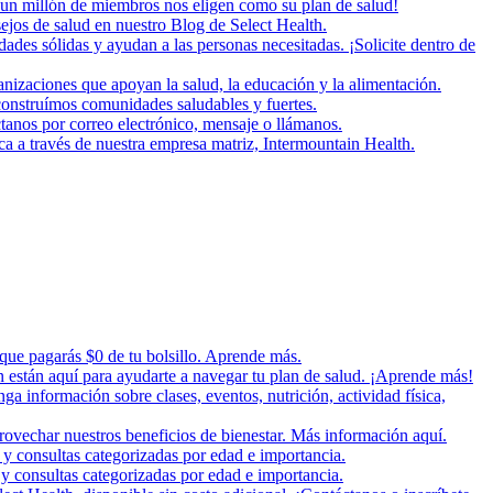
un millón de miembros nos eligen como su plan de salud!
ejos de salud en nuestro Blog de Select Health.
es sólidas y ayudan a las personas necesitadas. ¡Solicite dentro de
zaciones que apoyan la salud, la educación y la alimentación.
onstruímos comunidades saludables y fuertes.
tanos por correo electrónico, mensaje o llámanos.
ica a través de nuestra empresa matriz, Intermountain Health.
 que pagarás $0 de tu bolsillo. Aprende más.
n están aquí para ayudarte a navegar tu plan de salud. ¡Aprende más!
nga información sobre clases, eventos, nutrición, actividad física,
rovechar nuestros beneficios de bienestar. Más información aquí.
 y consultas categorizadas por edad e importancia.
y consultas categorizadas por edad e importancia.