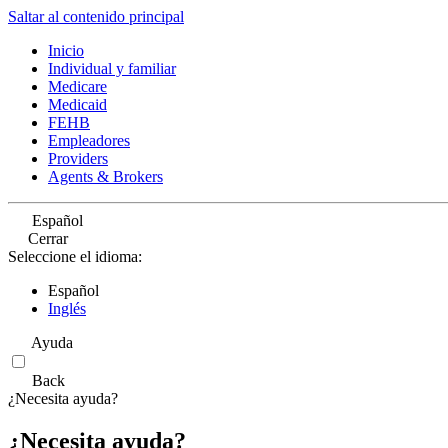
Saltar al contenido principal
Inicio
Individual y familiar
Medicare
Medicaid
FEHB
Empleadores
Providers
Agents & Brokers
Español
Cerrar
Seleccione el idioma:
Español
Inglés
Ayuda
Back
¿Necesita ayuda?
¿Necesita ayuda?