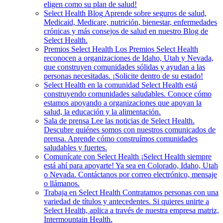
eligen como su plan de salud!
Select Health Blog
Aprende sobre seguros de salud,
Medicaid, Medicare, nutrición, bienestar, enfermedades
crónicas y más consejos de salud en nuestro Blog de
Select Health.
Premios Select Health
Los Premios Select Health
reconocen a organizaciones de Idaho, Utah y Nevada,
que construyen comunidades sólidas y ayudan a las
personas necesitadas. ¡Solicite dentro de su estado!
Select Health en la comunidad
Select Health está
construyendo comunidades saludables. Conoce cómo
estamos apoyando a organizaciones que apoyan la
salud, la educación y la alimentación.
Sala de prensa
Lee las noticias de Select Health.
Descubre quiénes somos con nuestros comunicados de
prensa. Aprende cómo construímos comunidades
saludables y fuertes.
Comunícate con Select Health
¡Select Health siempre
está ahí para apoyarte! Ya sea en Colorado, Idaho, Utah
o Nevada. Contáctanos por correo electrónico, mensaje
o llámanos.
Trabaja en Select Health
Contratamos personas con una
variedad de títulos y antecedentes. Si quieres unirte a
Select Health, aplica a través de nuestra empresa matriz,
Intermountain Health.