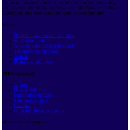
Somos una organización sin fines de lucro con sede en Utah y
oficinas en Colorado, Idaho, Nevada y Utah. Cuando nos llame,
hablará con una persona real que conoce su comunidad.
AVISOS
Derechos y deberes del miembro
No discriminación
Aviso de prácticas de privacidad
Términos y condiciones
1095-B
Directivas anticipadas
OTROS ENLACES
Agents
Desarrolladores
Intercambio de datos
Pharmacy support
Providers
Datos legibles por máquina
ACERCA DE NOSOTROS