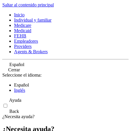
Saltar al contenido principal
Inicio
Individual y familiar
Medicare
Medicaid
FEHB
Empleadores
Providers
Agents & Brokers
Español
Cerrar
Seleccione el idioma:
Español
Inglés
Ayuda
Back
¿Necesita ayuda?
¿Necesita ayuda?