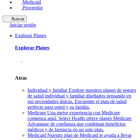
Medicaid
Proveedor
Buscar
Iniciar sesión
Explorar Planes
Explorar Planes
Atrás
Individual y familiar
Explore nuestros planes de seguro
de salud individual y familiar diseñados pensando en
sus necesidades únicas. Encuentre el plan de salud
perfecto para usted y su familia.
Medicare
Una mejor experiencia con Medicare
comienza aquí. Select Health ofrece planes Medicare
Advantage de confianza que combinan beneficios
médicos y de farmacia en un solo plan.
Medicaid
Nuestro plan de Medicaid le ayuda a llevar