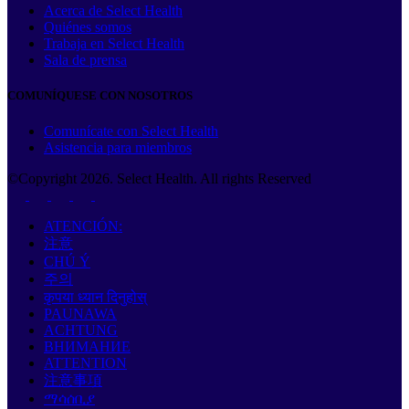
Acerca de Select Health
Quiénes somos
Trabaja en Select Health
Sala de prensa
COMUNÍQUESE CON NOSOTROS
Comunícate con Select Health
Asistencia para miembros
©Copyright
2026
. Select Health. All rights Reserved
ATENCIÓN:
注意
CHÚ Ý
주의
कृपया ध्यान दिनुहोस्
PAUNAWA
ACHTUNG
ВНИМАНИЕ
ATTENTION
注意事項
ማሳሰቢያ