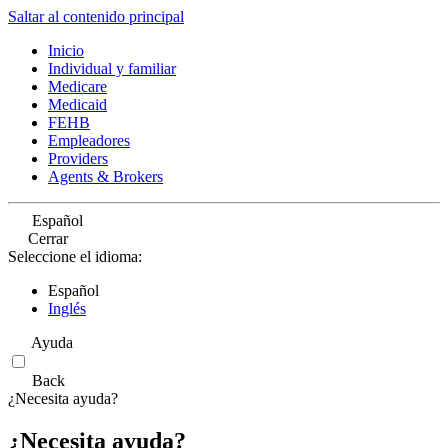
Saltar al contenido principal
Inicio
Individual y familiar
Medicare
Medicaid
FEHB
Empleadores
Providers
Agents & Brokers
Español
Cerrar
Seleccione el idioma:
Español
Inglés
Ayuda
Back
¿Necesita ayuda?
¿Necesita ayuda?