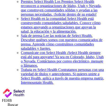
Premios Select Health
Los Premios Select Health
reconocen a organizaciones de Idaho, Utah y Nevada,
que construyen comunidades sólidas y ayudan a las
personas necesitadas. ¡Solicite dentro de su estado!
Select Health en la comunidad
Select Health está
construyendo comunidades saludables. Conoce cómo
estamos apoyando a organizaciones que apoyan la
salud, la educación y la alimentación.
Sala de prensa
Lee las noticias de Select Health.
Descubre quiénes somos con nuestros comunicados de
prensa. Aprende cómo construímos comunidades
saludables y fuertes.
Comunícate con Select Health
¡Select Health siempre
está ahí para apoyarte! Ya sea en Colorado, Idaho, Utah
o Nevada. Contáctanos por correo electrónico, mensaje
o llámanos.
Trabaja en Select Health
Contratamos personas con una
variedad de títulos y antecedentes. Si quieres unirte a
Select Health, aplica a través de nuestra empresa matriz,
Intermountain Health.
FEHB
Buscar