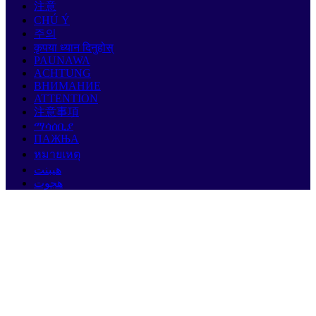
注意
CHÚ Ý
주의
कृपया ध्यान दिनुहोस्
PAUNAWA
ACHTUNG
ВНИМАНИЕ
ATTENTION
注意事項
ማሳሰቢያ
ПАЖЊА
หมายเหตุ
هيبنت
هجوت