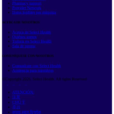
Pharmacy support
Provider Network
Datos legibles por máquina
ACERCA DE NOSOTROS
Acerca de Select Health
Quiénes somos
Trabaja en Select Health
Sala de prensa
COMUNÍQUESE CON NOSOTROS
Comunícate con Select Health
Asistencia para miembros
©Copyright
2026
. Select Health. All rights Reserved
ATENCIÓN:
注意
CHÚ Ý
주의
कृपया ध्यान दिनुहोस्