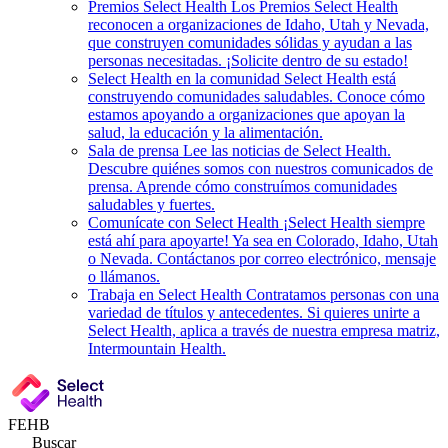
Premios Select Health
Los Premios Select Health
reconocen a organizaciones de Idaho, Utah y Nevada,
que construyen comunidades sólidas y ayudan a las
personas necesitadas. ¡Solicite dentro de su estado!
Select Health en la comunidad
Select Health está
construyendo comunidades saludables. Conoce cómo
estamos apoyando a organizaciones que apoyan la
salud, la educación y la alimentación.
Sala de prensa
Lee las noticias de Select Health.
Descubre quiénes somos con nuestros comunicados de
prensa. Aprende cómo construímos comunidades
saludables y fuertes.
Comunícate con Select Health
¡Select Health siempre
está ahí para apoyarte! Ya sea en Colorado, Idaho, Utah
o Nevada. Contáctanos por correo electrónico, mensaje
o llámanos.
Trabaja en Select Health
Contratamos personas con una
variedad de títulos y antecedentes. Si quieres unirte a
Select Health, aplica a través de nuestra empresa matriz,
Intermountain Health.
FEHB
Buscar