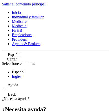
Saltar al contenido principal
Inicio
Individual y familiar
Medicare
Medicaid
FEHB
Empleadores
Providers
Agents & Brokers
Español
Cerrar
Seleccione el idioma:
Español
Inglés
Ayuda
Back
¿Necesita ayuda?
¿Necesita ayuda?