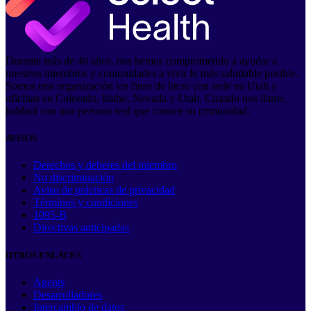
Durante más de 40 años, nos hemos comprometido a ayudar a
nuestros miembros y comunidades a vivir lo más saludable posible.
Somos una organización sin fines de lucro con sede en Utah y
oficinas en Colorado, Idaho, Nevada y Utah. Cuando nos llame,
hablará con una persona real que conoce su comunidad.
AVISOS
Derechos y deberes del miembro
No discriminación
Aviso de prácticas de privacidad
Términos y condiciones
1095-B
Directivas anticipadas
OTROS ENLACES
Agents
Desarrolladores
Intercambio de datos