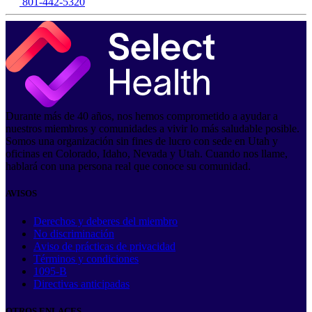
801-442-5320
Durante más de 40 años, nos hemos comprometido a ayudar a
nuestros miembros y comunidades a vivir lo más saludable posible.
Somos una organización sin fines de lucro con sede en Utah y
oficinas en Colorado, Idaho, Nevada y Utah. Cuando nos llame,
hablará con una persona real que conoce su comunidad.
AVISOS
Derechos y deberes del miembro
No discriminación
Aviso de prácticas de privacidad
Términos y condiciones
1095-B
Directivas anticipadas
OTROS ENLACES