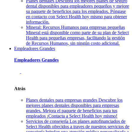
Planes dentales
Descubra los mejores planes de seguro
dental disponibles para empleadores pequeños y mejore
su paquete de beneficios para los empleados. Póngase
en contacto con Select Health hoy mismo para obtener
información.
Mineral: Recursos Humanos para empresas pequeñas
Mineral está disponible como parte de su plan de Select
Health para pequeñas empresas, facilitando la gestión
de Recursos Humanos, sin ningún costo adicional.
Empleadores Grandes
Empleadores Grandes
Atrás
Planes dentales para empresas grandes
Descubre los
mejores planes dentales disponibles para empresas
grandes. Mejora el paquete de beneficios para tus
empleados ¡Contacta a Select Health hoy mismo!
Servicios de consejería
Los planes autofinanciados de
Select Health ofrecidos a traves de nuestros servicios de
consejería brindan una atención médica personalizada a