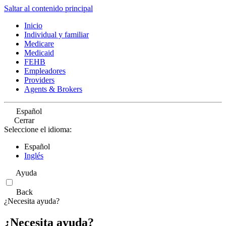
Saltar al contenido principal
Inicio
Individual y familiar
Medicare
Medicaid
FEHB
Empleadores
Providers
Agents & Brokers
Español
Cerrar
Seleccione el idioma:
Español
Inglés
Ayuda
Back
¿Necesita ayuda?
¿Necesita ayuda?