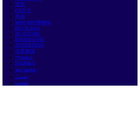
注意
CHÚ Ý
주의
कृपया ध्यान दिनुहोस्
PAUNAWA
ACHTUNG
ВНИМАНИЕ
ATTENTION
注意事項
ማሳሰቢያ
ПАЖЊА
หมายเหตุ
هيبنت
هجوت