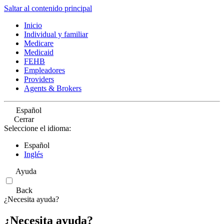
Saltar al contenido principal
Inicio
Individual y familiar
Medicare
Medicaid
FEHB
Empleadores
Providers
Agents & Brokers
Español
Cerrar
Seleccione el idioma:
Español
Inglés
Ayuda
Back
¿Necesita ayuda?
¿Necesita ayuda?