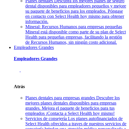
Planes dentales
Descubra los mejores planes de seguro
dental disponibles para empleadores pequeños y mejore
su paquete de beneficios para los empleados. Póngase
en contacto con Select Health hoy mismo para obtener
información.
Mineral: Recursos Humanos para empresas pequeñas
Mineral está disponible como parte de su plan de Select
Health para pequeñas empresas, facilitando la gestión
de Recursos Humanos, sin ningún costo adicional.
Empleadores Grandes
Empleadores Grandes
Atrás
Planes dentales para empresas grandes
Descubre los
mejores planes dentales disponibles para empresas
grandes. Mejora el paquete de beneficios para tus
empleados ¡Contacta a Select Health hoy mismo!
Servicios de consejería
Los planes autofinanciados de
Select Health ofrecidos a traves de nuestros servicios de
consejería brindan una atención médica personalizada a