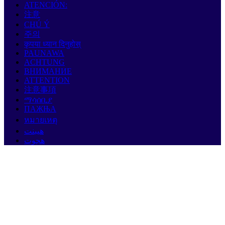
ATENCIÓN:
注意
CHÚ Ý
주의
कृपया ध्यान दिनुहोस्
PAUNAWA
ACHTUNG
ВНИМАНИЕ
ATTENTION
注意事項
ማሳሰቢያ
ПАЖЊА
หมายเหตุ
هيبنت
هجوت