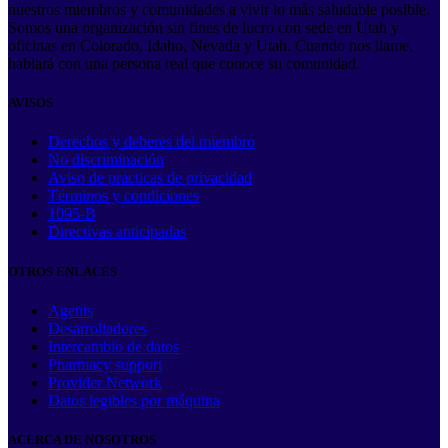
nuestros miembros y comunidades a vivir lo más saludable posible.
Somos una organización sin fines de lucro con sede en Utah y
oficinas en Colorado, Idaho, Nevada y Utah. Cuando nos llame,
hablará con una persona real que conoce su comunidad.
AVISOS
Derechos y deberes del miembro
No discriminación
Aviso de prácticas de privacidad
Términos y condiciones
1095-B
Directivas anticipadas
OTROS ENLACES
Agents
Desarrolladores
Intercambio de datos
Pharmacy support
Provider Network
Datos legibles por máquina
ACERCA DE NOSOTROS