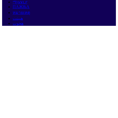
ማሳሰቢያ
ПАЖЊА
หมายเหตุ
هيبنت
هجوت