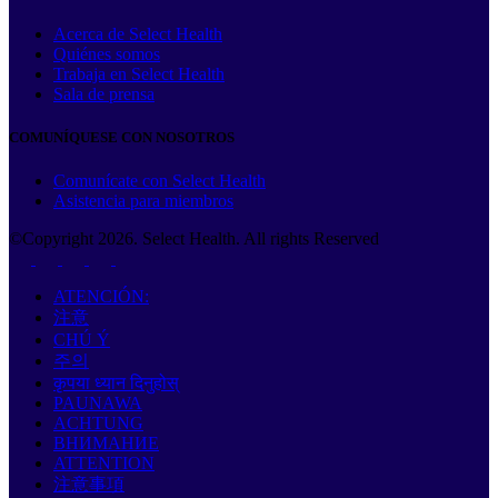
Acerca de Select Health
Quiénes somos
Trabaja en Select Health
Sala de prensa
COMUNÍQUESE CON NOSOTROS
Comunícate con Select Health
Asistencia para miembros
©Copyright
2026
. Select Health. All rights Reserved
ATENCIÓN:
注意
CHÚ Ý
주의
कृपया ध्यान दिनुहोस्
PAUNAWA
ACHTUNG
ВНИМАНИЕ
ATTENTION
注意事項