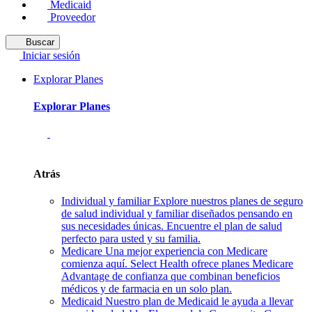
Medicaid
Proveedor
Buscar
Iniciar sesión
Explorar Planes
Explorar Planes
Atrás
Individual y familiar
Explore nuestros planes de seguro
de salud individual y familiar diseñados pensando en
sus necesidades únicas. Encuentre el plan de salud
perfecto para usted y su familia.
Medicare
Una mejor experiencia con Medicare
comienza aquí. Select Health ofrece planes Medicare
Advantage de confianza que combinan beneficios
médicos y de farmacia en un solo plan.
Medicaid
Nuestro plan de Medicaid le ayuda a llevar