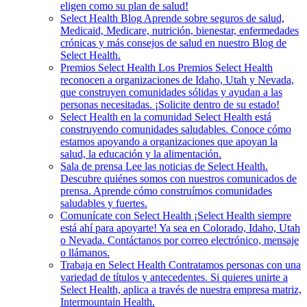
eligen como su plan de salud!
Select Health Blog
Aprende sobre seguros de salud,
Medicaid, Medicare, nutrición, bienestar, enfermedades
crónicas y más consejos de salud en nuestro Blog de
Select Health.
Premios Select Health
Los Premios Select Health
reconocen a organizaciones de Idaho, Utah y Nevada,
que construyen comunidades sólidas y ayudan a las
personas necesitadas. ¡Solicite dentro de su estado!
Select Health en la comunidad
Select Health está
construyendo comunidades saludables. Conoce cómo
estamos apoyando a organizaciones que apoyan la
salud, la educación y la alimentación.
Sala de prensa
Lee las noticias de Select Health.
Descubre quiénes somos con nuestros comunicados de
prensa. Aprende cómo construímos comunidades
saludables y fuertes.
Comunícate con Select Health
¡Select Health siempre
está ahí para apoyarte! Ya sea en Colorado, Idaho, Utah
o Nevada. Contáctanos por correo electrónico, mensaje
o llámanos.
Trabaja en Select Health
Contratamos personas con una
variedad de títulos y antecedentes. Si quieres unirte a
Select Health, aplica a través de nuestra empresa matriz,
Intermountain Health.