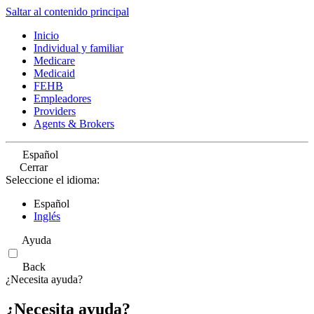
Saltar al contenido principal
Inicio
Individual y familiar
Medicare
Medicaid
FEHB
Empleadores
Providers
Agents & Brokers
Español
Cerrar
Seleccione el idioma:
Español
Inglés
Ayuda
Back
¿Necesita ayuda?
¿Necesita ayuda?